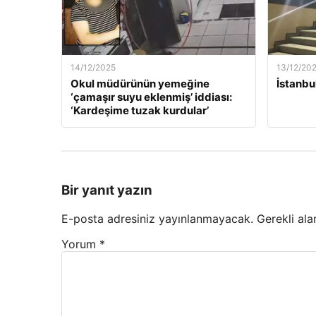
14/12/2025
13/12/20
Okul müdürünün yemeğine
İstanbu
‘çamaşır suyu eklenmiş’ iddiası:
‘Kardeşime tuzak kurdular’
Bir yanıt yazın
E-posta adresiniz yayınlanmayacak.
Gerekli ala
Yorum
*