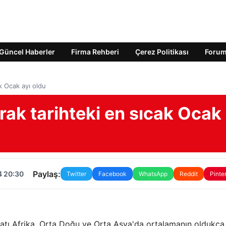
Güncel Haberler
Firma Rehberi
Çerez Politikası
Foru
k Ocak ayı oldu
ak tarihteki en sıcak Ocak
Paylaş:
4 20:30
Twitter
Facebook
WhatsApp
Reddit
Pinte
atı Afrika, Orta Doğu ve Orta Asya'da ortalamanın oldukça