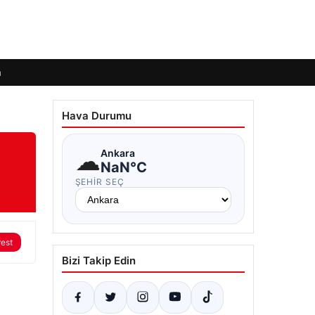
m
Hava Durumu
☁
Ankara
NaN°C
ŞEHIR SEÇ
rest
Bizi Takip Edin