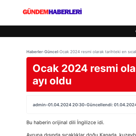
Haberler
›
Güncel
›
Ocak 2024 resmi olarak tarihteki en sıca
Ocak 2024 resmi olar
ayı oldu
admin
•
01.04.2024 20:30
•
Güncellendi: 01.04.202
Bu haberin orijinal dili İngilizce idi.
Avrupa dışında sıcaklıklar doğu Kanada, kuzeyb