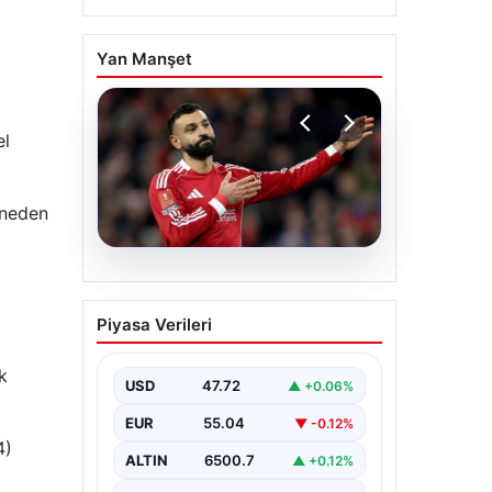
Yan Manşet
el
 neden
05.08.2026
Beşiktaş’tan Mohamed
Piyasa Verileri
Salah sonrası dev
hamle!
k
USD
47.72
▲ +0.06%
EUR
55.04
▼ -0.12%
4)
ALTIN
6500.7
▲ +0.12%