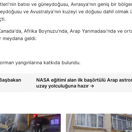
leri'nin batısı ve güneydoğusu, Avrasya'nın geniş bir bölges
eydoğusu ve Avustralya'nın kuzeyi ve doğusu dahil olmak 
ti.
Kanada'da, Afrika Boynuzu'nda, Arap Yarımadası'nda ve ort
r meydana geldi.
l orman yangınlarına katkıda bulundu.
i Başbakan
NASA eğitimi alan ilk başörtülü Arap astro
uzay yolculuğuna hazır →