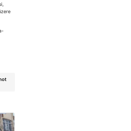
i,
üzere
a-
not