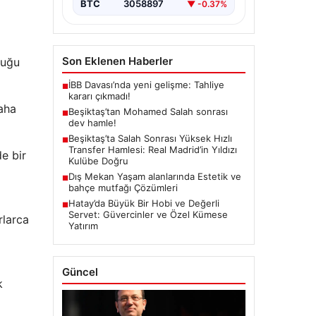
BTC
3058897
▼ -0.37%
Son Eklenen Haberler
duğu
İBB Davası’nda yeni gelişme: Tahliye
■
kararı çıkmadı!
daha
Beşiktaş’tan Mohamed Salah sonrası
■
dev hamle!
Beşiktaş’ta Salah Sonrası Yüksek Hızlı
■
Transfer Hamlesi: Real Madrid’in Yıldızı
e bir
Kulübe Doğru
Dış Mekan Yaşam alanlarında Estetik ve
■
bahçe mutfağı Çözümleri
Hatay’da Büyük Bir Hobi ve Değerli
■
Servet: Güvercinler ve Özel Kümese
rlarca
Yatırım
Güncel
k