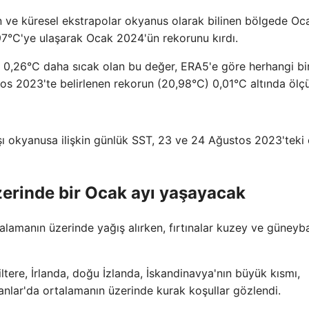
ve küresel ekstrapolar okyanus olarak bilinen bölgede Oc
,97°C'ye ulaşarak Ocak 2024'ün rekorunu kırdı.
e 0,26°C daha sıcak olan bu değer, ERA5'e göre herhangi bi
tos 2023'te belirlenen rekorun (20,98°C) 0,01°C altında ölçü
şı okyanusa ilişkin günlük SST, 23 ve 24 Ağustos 2023'teki
erinde bir Ocak ayı yaşayacak
lamanın üzerinde yağış alırken, fırtınalar kuzey ve güneyba
tere, İrlanda, doğu İzlanda, İskandinavya'nın büyük kısmı,
anlar'da ortalamanın üzerinde kurak koşullar gözlendi.