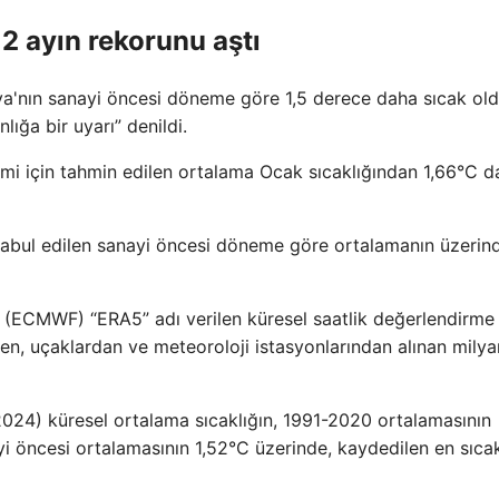
12 ayın rekorunu aştı
a'nın sanayi öncesi döneme göre 1,5 derece daha sıcak ol
lığa bir uyarı” denildi.
emi için tahmin edilen ortalama Ocak sıcaklığından 1,66°C 
bul edilen sanayi öncesi döneme göre ortalamanın üzerind
 (ECMWF) “ERA5” adı verilen küresel saatlik değerlendirme
den, uçaklardan ve meteoroloji istasyonlarından alınan milya
2024) küresel ortalama sıcaklığın, 1991-2020 ortalamasının
 öncesi ortalamasının 1,52°C üzerinde, kaydedilen en sıca