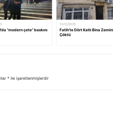
25
13/12/2025
l’da “modern çete” baskını
Fatih’te Dört Katlı Bina Zemin
Çöktü
nlar
*
ile işaretlenmişlerdir