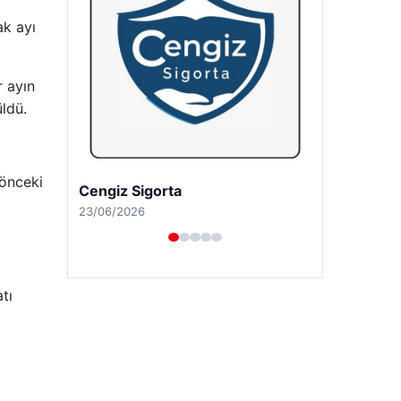
ak ayı
r ayın
ldü.
 önceki
Hastaş Beton
26/05/2026
tı