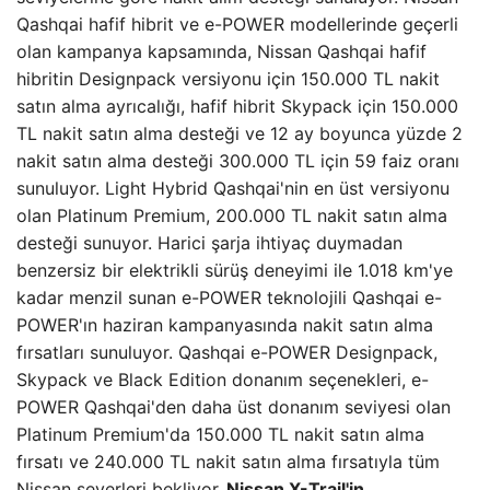
Qashqai hafif hibrit ve e-POWER modellerinde geçerli
olan kampanya kapsamında, Nissan Qashqai hafif
hibritin Designpack versiyonu için 150.000 TL nakit
satın alma ayrıcalığı, hafif hibrit Skypack için 150.000
TL nakit satın alma desteği ve 12 ay boyunca yüzde 2
nakit satın alma desteği 300.000 TL için 59 faiz oranı
sunuluyor. Light Hybrid Qashqai'nin en üst versiyonu
olan Platinum Premium, 200.000 TL nakit satın alma
desteği sunuyor. Harici şarja ihtiyaç duymadan
benzersiz bir elektrikli sürüş deneyimi ile 1.018 km'ye
kadar menzil sunan e-POWER teknolojili Qashqai e-
POWER'ın haziran kampanyasında nakit satın alma
fırsatları sunuluyor. Qashqai e-POWER Designpack,
Skypack ve Black Edition donanım seçenekleri, e-
POWER Qashqai'den daha üst donanım seviyesi olan
Platinum Premium'da 150.000 TL nakit satın alma
fırsatı ve 240.000 TL nakit satın alma fırsatıyla tüm
Nissan severleri bekliyor.
Nissan X-Trail'in