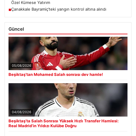
Özel Kümese Yatırım
Çanakkale Bayramiç’teki yangın kontrol altına alındı
■
Güncel
05/08/2026
Beşiktaş’tan Mohamed Salah sonrası dev hamle!
04/08/2026
Beşiktaş’ta Salah Sonrası Yüksek Hızlı Transfer Hamlesi:
Real Madrid’in Yıldızı Kulübe Doğru