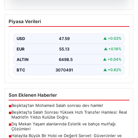
04.08.2026
Beşiktaş’ta Salah Sonrası Yüksek Hızlı
Piyasa Verileri
Transfer Hamlesi: Real Madrid’in Yıldızı
Kulübe Doğru
USD
47.59
▲ +0.02%
Yeni sezon öncesinde güçlü bir kadro kurma
çalışmalarını sürdüren Beşiktaş, Muhammed Salah’ın
EUR
55.13
▲ +0.16%
transferinden olumsuz…
ALTIN
6498.5
▲ +0.04%
BTC
3070491
▲ +0.82%
Son Eklenen Haberler
Beşiktaş’tan Mohamed Salah sonrası dev hamle!
■
Beşiktaş’ta Salah Sonrası Yüksek Hızlı Transfer Hamlesi: Real
■
Madrid’in Yıldızı Kulübe Doğru
Dış Mekan Yaşam alanlarında Estetik ve bahçe mutfağı
■
Çözümleri
Hatay’da Büyük Bir Hobi ve Değerli Servet: Güvercinler ve
■