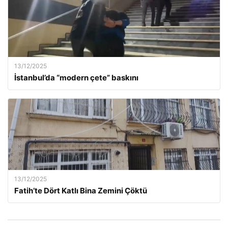
13/12/2025
İstanbul’da “modern çete” baskını
13/12/2025
Fatih’te Dört Katlı Bina Zemini Çöktü