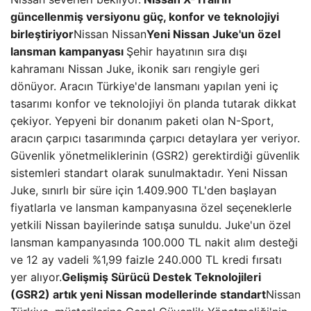
güncellenmiş versiyonu güç, konfor ve teknolojiyi
birleştiriyor
Nissan Nissan
Yeni Nissan Juke'un özel
lansman kampanyası
Şehir hayatının sıra dışı
kahramanı Nissan Juke, ikonik sarı rengiyle geri
dönüyor. Aracın Türkiye'de lansmanı yapılan yeni iç
tasarımı konfor ve teknolojiyi ön planda tutarak dikkat
çekiyor. Yepyeni bir donanım paketi olan N-Sport,
aracın çarpıcı tasarımında çarpıcı detaylara yer veriyor.
Güvenlik yönetmeliklerinin (GSR2) gerektirdiği güvenlik
sistemleri standart olarak sunulmaktadır. Yeni Nissan
Juke, sınırlı bir süre için 1.409.900 TL'den başlayan
fiyatlarla ve lansman kampanyasına özel seçeneklerle
yetkili Nissan bayilerinde satışa sunuldu. Juke'un özel
lansman kampanyasında 100.000 TL nakit alım desteği
ve 12 ay vadeli %1,99 faizle 240.000 TL kredi fırsatı
yer alıyor.
Gelişmiş Sürücü Destek Teknolojileri
(GSR2) artık yeni Nissan modellerinde standart
Nissan