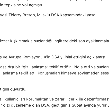
in tepkisine yol açmıştı.
yesi Thierry Breton, Musk'u DSA kapsamındaki yasal
bizzat kışkırtmakla suçlandığı İngiltere'deki son ayaklanmal
ve Avrupa Komisyonu X'in DSA'yı ihlal ettiğini açıklamıştı.
ışı bir “gizli anlaşma” teklif ettiğini iddia etti ve şunları
zli anlaşma teklif etti: Konuşmaları kimseye söylemeden sess
ığını duyurdu.
 ​​kullanıcıları korumaktan ve zararlı içerik ile dezenforma
r dizi düzenleme olan DSA, geçtiğimiz Şubat ayında yürürl