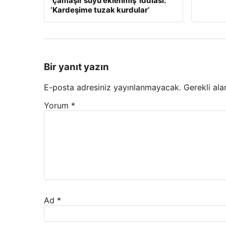
‘çamaşır suyu eklenmiş’ iddiası:
‘Kardeşime tuzak kurdular’
Bir yanıt yazın
E-posta adresiniz yayınlanmayacak.
Gerekli ala
Yorum
*
Ad
*