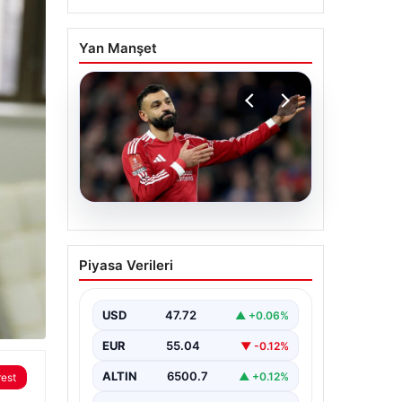
Yan Manşet
05.08.2026
Beşiktaş’tan Mohamed
Piyasa Verileri
Salah sonrası dev
hamle!
USD
47.72
▲ +0.06%
EUR
55.04
▼ -0.12%
ALTIN
6500.7
▲ +0.12%
rest