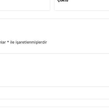
Çöktü
nlar
*
ile işaretlenmişlerdir