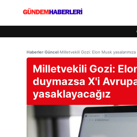
Haberler
›
Güncel
›
Milletvekili Gozi: Elon Musk yasalarımı
Milletvekili Gozi: El
duymazsa X'i Avrup
yasaklayacağız