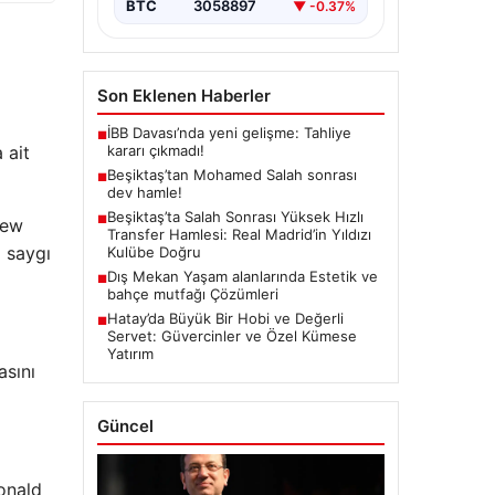
BTC
3058897
▼ -0.37%
Son Eklenen Haberler
İBB Davası’nda yeni gelişme: Tahliye
■
kararı çıkmadı!
 ait
Beşiktaş’tan Mohamed Salah sonrası
■
dev hamle!
Beşiktaş’ta Salah Sonrası Yüksek Hızlı
■
new
Transfer Hamlesi: Real Madrid’in Yıldızı
a saygı
Kulübe Doğru
Dış Mekan Yaşam alanlarında Estetik ve
■
bahçe mutfağı Çözümleri
Hatay’da Büyük Bir Hobi ve Değerli
■
Servet: Güvercinler ve Özel Kümese
Yatırım
asını
Güncel
onald