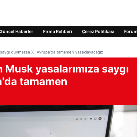
Güncel Haberler
Firma Rehberi
Çerez Politikası
Foru
za saygı duymazsa X'i Avrupa'da tamamen yasaklayacağız
on Musk yasalarımıza saygı
a'da tamamen