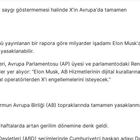
na saygı göstermemesi halinde X'in Avrupa'da tamamen
ü yayınlanan bir rapora göre milyarder işadamı Elon Musk'a
asaklanabilir.
eri, Avrupa Parlamentosu (AP) üyesi ve parlamentodaki Re
yer alıyor: “Elon Musk, AB Hizmetlerinin dijital kuralların
operatörlerden X'i engellemelerini isteyecek.”
ormun Avrupa Birliği (AB) topraklarında tamamen yasaklanm
haftalarda artan gerilim dönemine denk geldi.
 Devletleri (ABD) seçimlerinde Cumhuriyetçi başkan adayı D