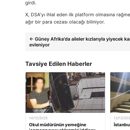
girdi.
X, DSA'yı ihlal eden ilk platform olmasına rağme
ağır bir para cezası olacağı biliniyor.
← Güney Afrika'da aileler kızlarıyla yiyecek ka
evleniyor
Tavsiye Edilen Haberler
14/12/2025
13/12/20
Okul müdürünün yemeğine
İstanbu