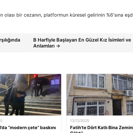
n olası bir cezanın, platformun küresel gelirinin %6'sına eş
rşılığında
B Harfiyle Başlayan En Güzel Kız İsimleri ve
Anlamları →
25
13/12/2025
l’da “modern çete” baskını
Fatih’te Dört Katlı Bina Zemin