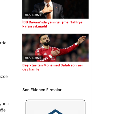
06/08/2026
İBB Davası’nda yeni gelişme: Tahliye
kararı çıkmadı!
arda
05/08/2026
Beşiktaş’tan Mohamed Salah sonrası
dev hamle!
izce
Son Eklenen Firmalar
syonu
üğe