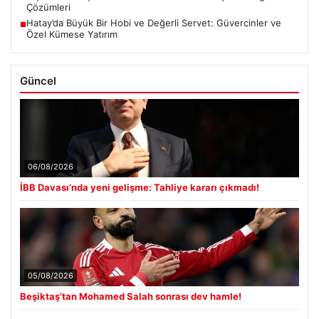
Çözümleri
Hatay’da Büyük Bir Hobi ve Değerli Servet: Güvercinler ve
■
Özel Kümese Yatırım
Güncel
06/08/2026
İBB Davası’nda yeni gelişme: Tahliye kararı çıkmadı!
05/08/2026
Beşiktaş’tan Mohamed Salah sonrası dev hamle!