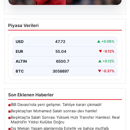
05.08.2026
Beşiktaş’tan Mohamed Salah sonrası
Piyasa Verileri
dev hamle!
USD
47.72
▲ +0.06%
EUR
55.04
▼ -0.12%
ALTIN
6500.7
▲ +0.12%
BTC
3058897
▼ -0.37%
Son Eklenen Haberler
İBB Davası’nda yeni gelişme: Tahliye kararı çıkmadı!
■
Beşiktaş’tan Mohamed Salah sonrası dev hamle!
■
Beşiktaş’ta Salah Sonrası Yüksek Hızlı Transfer Hamlesi: Real
■
Madrid’in Yıldızı Kulübe Doğru
Dış Mekan Yaşam alanlarında Estetik ve bahçe mutfağı
■