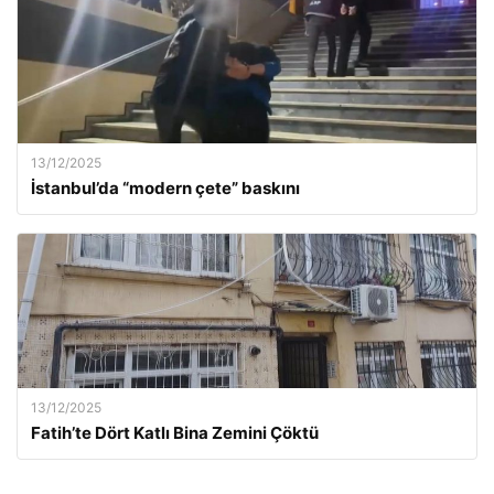
13/12/2025
İstanbul’da “modern çete” baskını
13/12/2025
Fatih’te Dört Katlı Bina Zemini Çöktü