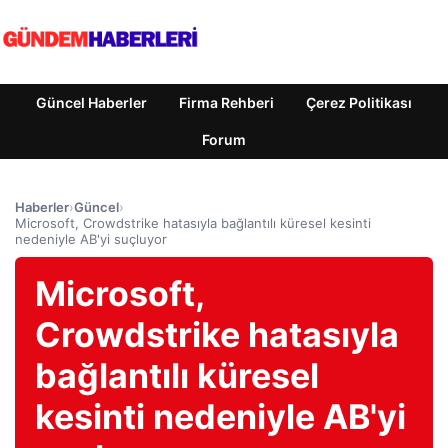
Güncel Haberler
Firma Rehberi
Çerez Politikası
Forum
Haberler
›
Güncel
›
Microsoft, Crowdstrike hatasıyla bağlantılı küresel kesinti
nedeniyle AB'yi suçluyor
Microsoft,
Crowdstrike hatasıyla
bağlantılı küresel
kesinti nedeniyle AB'yi