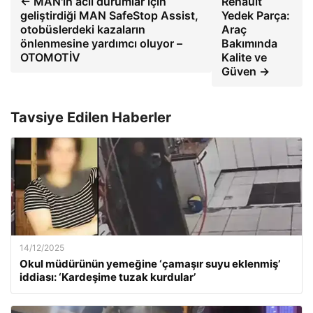
← MAN'ın acil durumlar için
Renault
geliştirdiği MAN SafeStop Assist,
Yedek Parça:
otobüslerdeki kazaların
Araç
önlenmesine yardımcı oluyor –
Bakımında
OTOMOTİV
Kalite ve
Güven →
Tavsiye Edilen Haberler
14/12/2025
Okul müdürünün yemeğine ‘çamaşır suyu eklenmiş’
iddiası: ‘Kardeşime tuzak kurdular’