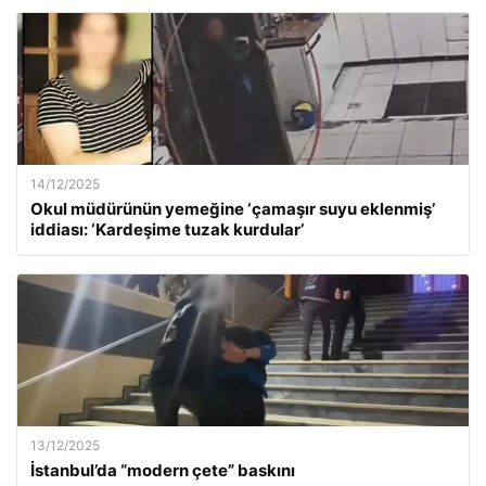
14/12/2025
Okul müdürünün yemeğine ‘çamaşır suyu eklenmiş’
iddiası: ‘Kardeşime tuzak kurdular’
13/12/2025
İstanbul’da “modern çete” baskını