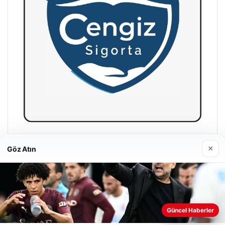
Hastaş Beton
×
Göz Atın
26/05/2026
Web sitemizi nasıl kullandığınızı daha iyi anlayabilmek,
Güncel Haberler
deneyiminizi kişiselleştirmek ve geliştirmek amacıyla çerezler