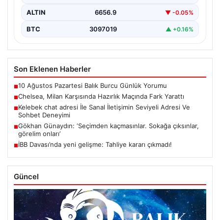
ALTIN
6656.9
▼ -0.05%
BTC
3097019
▲ +0.16%
Son Eklenen Haberler
10 Ağustos Pazartesi Balık Burcu Günlük Yorumu
■
Chelsea, Milan Karşısında Hazırlık Maçında Fark Yarattı
■
Kelebek chat adresi İle Sanal İletişimin Seviyeli Adresi Ve
■
Sohbet Deneyimi
Gökhan Günaydın: ‘Seçimden kaçmasınlar. Sokağa çıksınlar,
■
görelim onları’
İBB Davası’nda yeni gelişme: Tahliye kararı çıkmadı!
■
Güncel