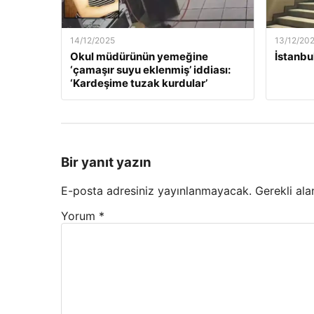
14/12/2025
13/12/20
Okul müdürünün yemeğine
İstanbu
‘çamaşır suyu eklenmiş’ iddiası:
‘Kardeşime tuzak kurdular’
Bir yanıt yazın
E-posta adresiniz yayınlanmayacak.
Gerekli ala
Yorum
*