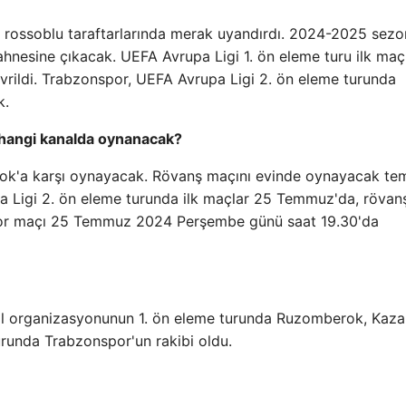
i rossoblu taraftarlarında merak uyandırdı. 2024-2025 sez
sahnesine çıkacak. UEFA Avrupa Ligi 1. ön eleme turu ilk maçl
vrildi. Trabzonspor, UEFA Avrupa Ligi 2. ön eleme turunda
k.
angi kanalda oynanacak?
k'a karşı oynayacak. Rövanş maçını evinde oynayacak tem
pa Ligi 2. ön eleme turunda ilk maçlar 25 Temmuz'da, rövan
por maçı 25 Temmuz 2024 Perşembe günü saat 19.30'da
bol organizasyonunun 1. ön eleme turunda Ruzomberok, Kaza
urunda Trabzonspor'un rakibi oldu.