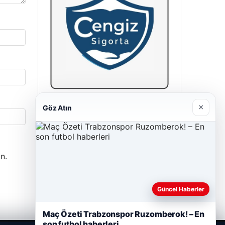
Cengiz Sigorta
×
Göz Atın
23/06/2026
n.
Güncel Haberler
Maç Özeti Trabzonspor Ruzomberok! – En
son futbol haberleri