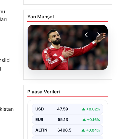
onu
Yan Manşet
arı
silci
ş
05.08.2026
Beşiktaş’tan Mohamed
Piyasa Verileri
Salah sonrası dev
hamle!
kistan
USD
47.59
▲ +0.02%
EUR
55.13
▲ +0.16%
ALTIN
6498.5
▲ +0.04%