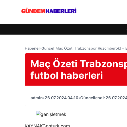
Haberler
›
Güncel
›
Maç Özeti Trabzonspor Ruzomberok! – En
Maç Özeti Trabzons
futbol haberleri
admin
•
26.07.2024 04:10
•
Güncellendi: 26.07.2024
KAYNAK
Cnnturk.com