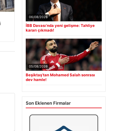
06/08/2026
i
İBB Davası’nda yeni gelişme: Tahliye
kararı çıkmadı!
05/08/2026
Beşiktaş’tan Mohamed Salah sonrası
dev hamle!
Son Eklenen Firmalar