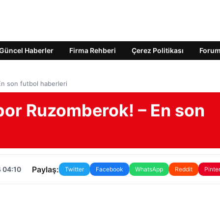
Güncel Haberler
Firma Rehberi
Çerez Politikası
Foru
 son futbol haberleri
por Ruzomberok! – En son
Paylaş:
 04:10
Twitter
Facebook
WhatsApp
Reddit
Pinte