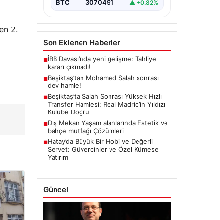
BTC
3070491
▲ +0.82%
en 2.
Son Eklenen Haberler
İBB Davası’nda yeni gelişme: Tahliye
■
kararı çıkmadı!
Beşiktaş’tan Mohamed Salah sonrası
■
dev hamle!
Beşiktaş’ta Salah Sonrası Yüksek Hızlı
■
Transfer Hamlesi: Real Madrid’in Yıldızı
Kulübe Doğru
Dış Mekan Yaşam alanlarında Estetik ve
■
bahçe mutfağı Çözümleri
Hatay’da Büyük Bir Hobi ve Değerli
■
Servet: Güvercinler ve Özel Kümese
Yatırım
Güncel