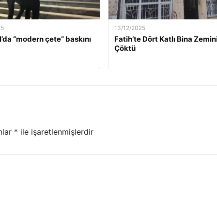
25
13/12/2025
l’da “modern çete” baskını
Fatih’te Dört Katlı Bina Zemin
Çöktü
nlar
*
ile işaretlenmişlerdir