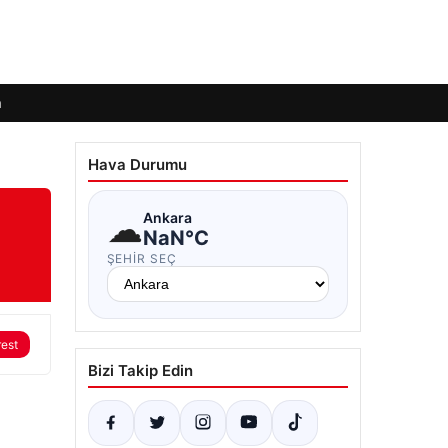
m
Hava Durumu
☁
Ankara
NaN°C
ŞEHIR SEÇ
rest
Bizi Takip Edin