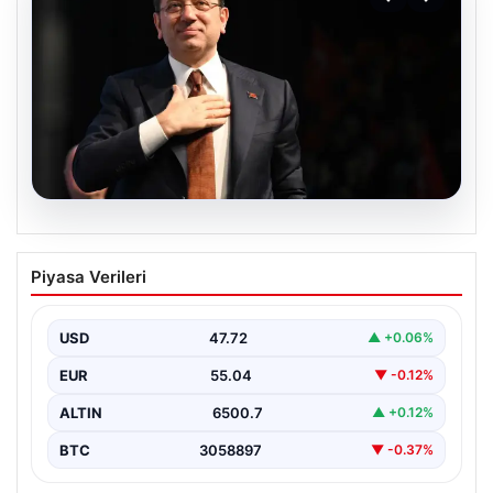
06.08.2026
İBB Davası’nda yeni gelişme: Tahliye
Piyasa Verileri
kararı çıkmadı!
USD
47.72
▲ +0.06%
EUR
55.04
▼ -0.12%
ALTIN
6500.7
▲ +0.12%
BTC
3058897
▼ -0.37%