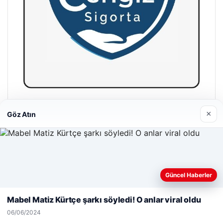
Hastaş Beton
×
Göz Atın
26/05/2026
Web sitemizi nasıl kullandığınızı daha iyi anlayabilmek,
Güncel Haberler
deneyiminizi kişiselleştirmek ve geliştirmek amacıyla çerezler
kullanıyoruz.
Çerez Politikamız
Mabel Matiz Kürtçe şarkı söyledi! O anlar viral oldu
© 2026 Gündem Haberleri – Güncel Haberler
Reddet
Kabul Et
06/06/2024
malta dil okulları
|
lemagrup.com.tr