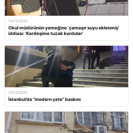
14/12/2025
Okul müdürünün yemeğine ‘çamaşır suyu eklenmiş’
iddiası: ‘Kardeşime tuzak kurdular’
13/12/2025
İstanbul’da “modern çete” baskını