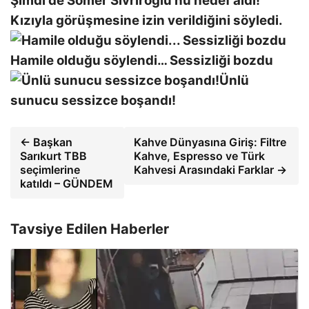
Şimdi de Somer Sivriroğlu'nu hedef aldı!
Kızıyla görüşmesine izin verildiğini söyledi.
Hamile olduğu söylendi… Sessizliği bozdu
Ünlü
sunucu sessizce boşandı!
← Başkan
Kahve Dünyasına Giriş: Filtre
Sarıkurt TBB
Kahve, Espresso ve Türk
seçimlerine
Kahvesi Arasındaki Farklar →
katıldı – GÜNDEM
Tavsiye Edilen Haberler