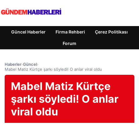
Güncel Haberler
Firma Rehberi
Çerez Politikası
Forum
Haberler
›
Güncel
›
Mabel Matiz Kürtçe şarkı söyledi! O anlar viral oldu
Mabel Matiz Kürtçe
şarkı söyledi! O anlar
viral oldu