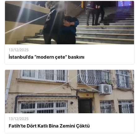
13/12/2025
İstanbul’da “modern çete” baskını
13/12/2025
Fatih’te Dört Katlı Bina Zemini Çöktü