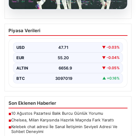
08.08.2026
Chelsea, Milan Karşısında Hazırlık
Piyasa Verileri
Maçında Fark Yarattı
İngiliz futbolunun güçlü ekiplerinden Chelsea, hazırlık
maçında İtalya’nın köklü takımlarından Milan’ı 3-0
USD
47.71
▼ -0.03%
mağlup ederek…
EUR
55.20
▼ -0.04%
ALTIN
6656.9
▼ -0.05%
BTC
3097019
▲ +0.16%
Son Eklenen Haberler
10 Ağustos Pazartesi Balık Burcu Günlük Yorumu
■
Chelsea, Milan Karşısında Hazırlık Maçında Fark Yarattı
■
Kelebek chat adresi İle Sanal İletişimin Seviyeli Adresi Ve
■
Sohbet Deneyimi