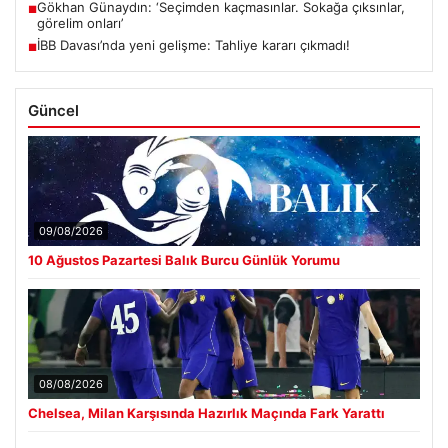
Gökhan Günaydın: ‘Seçimden kaçmasınlar. Sokağa çıksınlar,
■
görelim onları’
İBB Davası’nda yeni gelişme: Tahliye kararı çıkmadı!
■
Güncel
09/08/2026
10 Ağustos Pazartesi Balık Burcu Günlük Yorumu
08/08/2026
Chelsea, Milan Karşısında Hazırlık Maçında Fark Yarattı