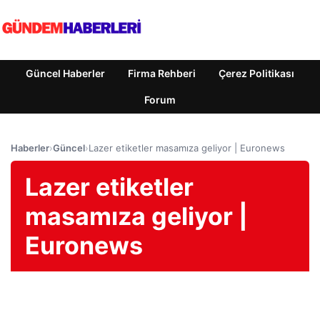
Güncel Haberler
Firma Rehberi
Çerez Politikası
Forum
Haberler
›
Güncel
›
Lazer etiketler masamıza geliyor | Euronews
Lazer etiketler
masamıza geliyor |
Euronews