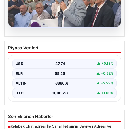
07.08.2026
Gökhan Günaydın: ‘Seçimden
Piyasa Verileri
kaçmasınlar. Sokağa çıksınlar, görelim
onları’
USD
47.74
▲ +0.18%
{“title”: “Gökhan Günaydın: ‘Seçimden kaçmasınlar.
Sokağa çıksınlar, görelim onları'”, “content”: “ YENİ Parti
EUR
55.25
▲ +0.32%
Grup…
ALTIN
6660.6
▲ +2.59%
BTC
3090657
▲ +1.00%
Son Eklenen Haberler
Kelebek chat adresi İle Sanal İletişimin Seviyeli Adresi Ve
■