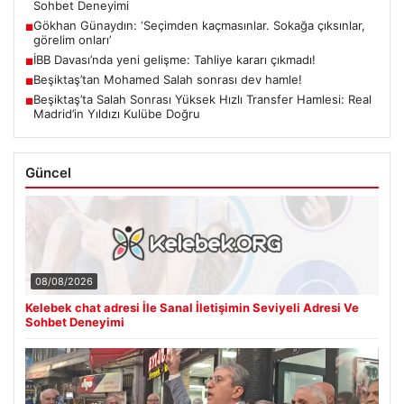
Sohbet Deneyimi
Gökhan Günaydın: ‘Seçimden kaçmasınlar. Sokağa çıksınlar,
■
görelim onları’
İBB Davası’nda yeni gelişme: Tahliye kararı çıkmadı!
■
Beşiktaş’tan Mohamed Salah sonrası dev hamle!
■
Beşiktaş’ta Salah Sonrası Yüksek Hızlı Transfer Hamlesi: Real
■
Madrid’in Yıldızı Kulübe Doğru
Güncel
08/08/2026
Kelebek chat adresi İle Sanal İletişimin Seviyeli Adresi Ve
Sohbet Deneyimi