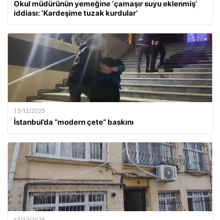
Okul müdürünün yemeğine ‘çamaşır suyu eklenmiş’
iddiası: ‘Kardeşime tuzak kurdular’
13/12/2025
İstanbul’da “modern çete” baskını
13/12/2025