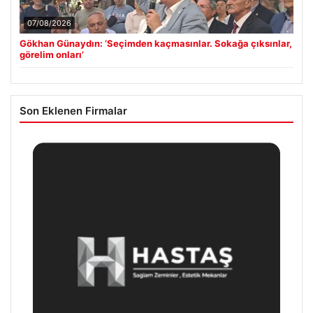
07/08/2026
Gökhan Günaydın: ‘Seçimden kaçmasınlar. Sokağa çıksınlar,
görelim onları’
Son Eklenen Firmalar