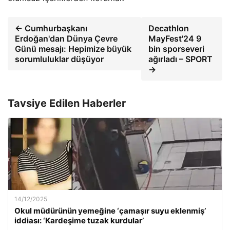
← Cumhurbaşkanı
Decathlon
Erdoğan'dan Dünya Çevre
MayFest'24 9
Günü mesajı: Hepimize büyük
bin sporseveri
sorumluluklar düşüyor
ağırladı – SPORT
→
Tavsiye Edilen Haberler
14/12/2025
Okul müdürünün yemeğine ‘çamaşır suyu eklenmiş’
iddiası: ‘Kardeşime tuzak kurdular’