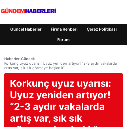
Güncel Haberler
Firma Rehberi
Çerez Politikası
Forum
Haberler
›
Güncel
›
Korkunç uyuz uyarısı: Uyuz yeniden artıyor! “2-3 aydır vakalarda
artış var, sık sık görmeye başladık”
Korkunç uyuz uyarısı:
Uyuz yeniden artıyor!
“2-3 aydır vakalarda
artış var, sık sık