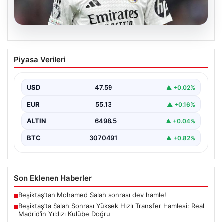
04.08.2026
Beşiktaş’ta Salah Sonrası Yüksek Hızlı
Piyasa Verileri
Transfer Hamlesi: Real Madrid’in Yıldızı
Kulübe Doğru
USD
47.59
▲ +0.02%
Yeni sezon öncesinde güçlü bir kadro kurma
çalışmalarını sürdüren Beşiktaş, Muhammed Salah’ın
EUR
55.13
▲ +0.16%
transferinden olumsuz…
ALTIN
6498.5
▲ +0.04%
BTC
3070491
▲ +0.82%
Son Eklenen Haberler
Beşiktaş’tan Mohamed Salah sonrası dev hamle!
■
Beşiktaş’ta Salah Sonrası Yüksek Hızlı Transfer Hamlesi: Real
■
Madrid’in Yıldızı Kulübe Doğru