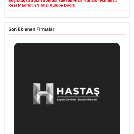
Beşiktaş’ta Salah Sonrası Yüksek Hızlı Transfer Hamlesi:
Real Madrid’in Yıldızı Kulübe Doğru
Son Eklenen Firmalar