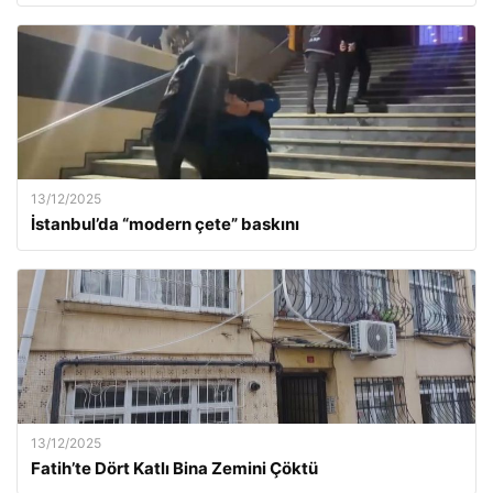
13/12/2025
İstanbul’da “modern çete” baskını
13/12/2025
Fatih’te Dört Katlı Bina Zemini Çöktü