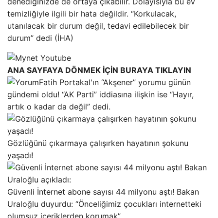
denediğinizde de ortaya çıkabilir. Dolayısıyla bu ev
temizliğiyle ilgili bir hata değildir. “Korkulacak,
utanılacak bir durum değil, tedavi edilebilecek bir
durum” dedi (İHA)
ANA SAYFAYA DÖNMEK İÇİN BURAYA TIKLAYIN
Fatih Portakal'ın “Akşener” yorumu günün
gündemi oldu! “AK Parti” iddiasına ilişkin ise “Hayır,
artık o kadar da değil” dedi.
Gözlüğünü çıkarmaya çalışırken hayatının şokunu
yaşadı!
Güvenli İnternet abone sayısı 44 milyonu aştı! Bakan
Uraloğlu duyurdu: “Önceliğimiz çocukları internetteki
olumsuz içeriklerden korumak”