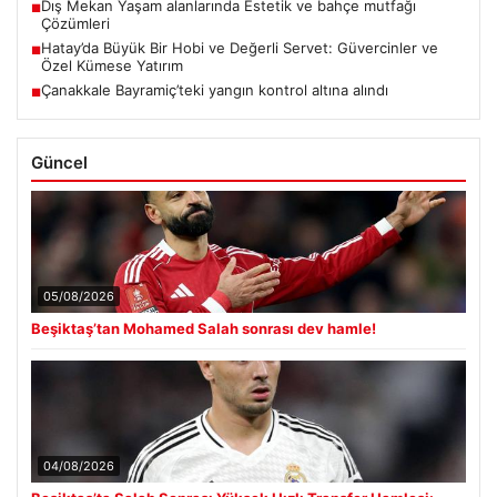
Dış Mekan Yaşam alanlarında Estetik ve bahçe mutfağı
■
Çözümleri
Hatay’da Büyük Bir Hobi ve Değerli Servet: Güvercinler ve
■
Özel Kümese Yatırım
Çanakkale Bayramiç’teki yangın kontrol altına alındı
■
Güncel
05/08/2026
Beşiktaş’tan Mohamed Salah sonrası dev hamle!
04/08/2026