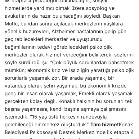
ilk etapta 4 psikologun bulunacağını, sosyal
hizmetlerde yardımcı olmak üzere sosyolog ve
avukatların da hazır bulunacağını söyledi. Başkan
Mutlu, bundan sonra açılacak merkezlerin yaşlılara
yönelik huzurevleri, Alzheimer hastalarının gelip gün
geçirebilecekleri merkezler ve uyuşturucu
bağımlılarının tedavi görebilecekleri psikolojik
merkezler olarak hizmet vereceğini belirterek, sözlerini
şöyle sürdürdü: şu: “Çok büyük sorunlardan bahsetmek
mümkün; ekonomik kriz ve işsizliğin yarattığı psikolojik
sorunlarla yaşamak zor. Bir arada yaşamak, bir
vatandaş olarak şehri yaşamak, bu ekonomik krizde
genç bir insan olarak yaşamak, Emekli olarak yaşamak
gerçekten kolay değil. Konaklı halkının bu sorunları tek
başına yaşamasını, kendi başına aşmaya çalışmasını
istemedik. “15 yaş üstü herkesin randevuyla
gelebileceği bir merkez oluşturduk.”
Tam hizmet
Konak
Belediyesi Psikososyal Destek Merkezi'nde ilk etapta 4