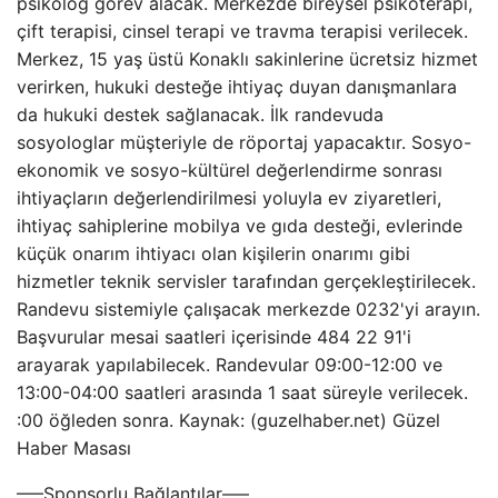
psikolog görev alacak. Merkezde bireysel psikoterapi,
çift terapisi, cinsel terapi ve travma terapisi verilecek.
Merkez, 15 yaş üstü Konaklı sakinlerine ücretsiz hizmet
verirken, hukuki desteğe ihtiyaç duyan danışmanlara
da hukuki destek sağlanacak. İlk randevuda
sosyologlar müşteriyle de röportaj yapacaktır. Sosyo-
ekonomik ve sosyo-kültürel değerlendirme sonrası
ihtiyaçların değerlendirilmesi yoluyla ev ziyaretleri,
ihtiyaç sahiplerine mobilya ve gıda desteği, evlerinde
küçük onarım ihtiyacı olan kişilerin onarımı gibi
hizmetler teknik servisler tarafından gerçekleştirilecek.
Randevu sistemiyle çalışacak merkezde 0232'yi arayın.
Başvurular mesai saatleri içerisinde 484 22 91'i
arayarak yapılabilecek. Randevular 09:00-12:00 ve
13:00-04:00 saatleri arasında 1 saat süreyle verilecek.
:00 öğleden sonra. Kaynak: (guzelhaber.net) Güzel
Haber Masası
—–Sponsorlu Bağlantılar—–