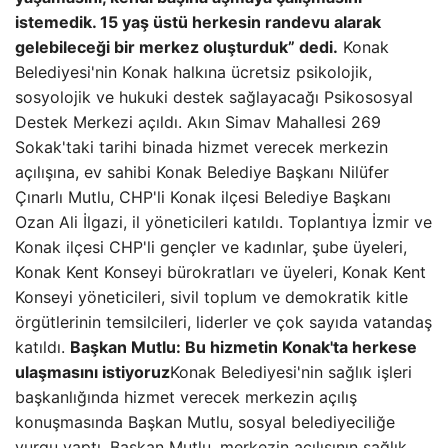
istemedik. 15 yaş üstü herkesin randevu alarak
gelebileceği bir merkez oluşturduk” dedi.
Konak
Belediyesi'nin Konak halkına ücretsiz psikolojik,
sosyolojik ve hukuki destek sağlayacağı Psikososyal
Destek Merkezi açıldı. Akın Simav Mahallesi 269
Sokak'taki tarihi binada hizmet verecek merkezin
açılışına, ev sahibi Konak Belediye Başkanı Nilüfer
Çınarlı Mutlu, CHP'li Konak ilçesi Belediye Başkanı
Ozan Ali İlgazi, il yöneticileri katıldı. Toplantıya İzmir ve
Konak ilçesi CHP'li gençler ve kadınlar, şube üyeleri,
Konak Kent Konseyi bürokratları ve üyeleri, Konak Kent
Konseyi yöneticileri, sivil toplum ve demokratik kitle
örgütlerinin temsilcileri, liderler ve çok sayıda vatandaş
katıldı.
Başkan Mutlu: Bu hizmetin Konak'ta herkese
ulaşmasını istiyoruz
Konak Belediyesi'nin sağlık işleri
başkanlığında hizmet verecek merkezin açılış
konuşmasında Başkan Mutlu, sosyal belediyeciliğe
vurgu yaptı. Başkan Mutlu, merkezin açılışının sağlık