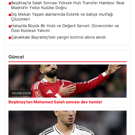
Beşiktaş’ta Salah Sonrası Yüksek Hızlı Transfer Hamlesi: Real
■
Madrid’in Yıldızı Kulübe Doğru
Dış Mekan Yaşam alanlarında Estetik ve bahçe mutfağı
■
Çözümleri
Hatay’da Büyük Bir Hobi ve Değerli Servet: Güvercinler ve
■
Özel Kümese Yatırım
Çanakkale Bayramiç’teki yangın kontrol altına alındı
■
Güncel
05/08/2026
Beşiktaş’tan Mohamed Salah sonrası dev hamle!