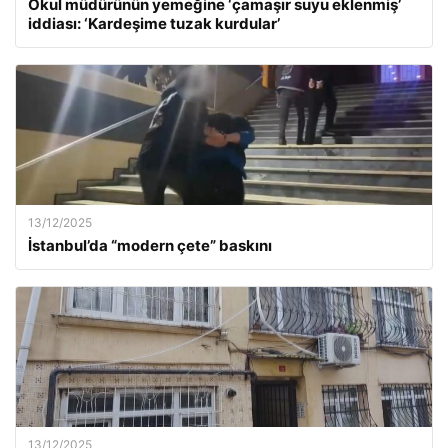
Okul müdürünün yemeğine ‘çamaşır suyu eklenmiş’
iddiası: ‘Kardeşime tuzak kurdular’
13/12/2025
İstanbul’da “modern çete” baskını
13/12/2025