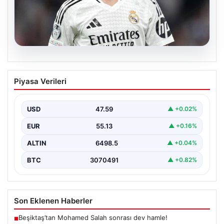
04.08.2026
Beşiktaş’ta Salah Sonrası Yüksek Hızlı
Piyasa Verileri
Transfer Hamlesi: Real Madrid’in Yıldızı
Kulübe Doğru
USD
47.59
▲ +0.02%
Yeni sezon öncesinde güçlü bir kadro kurma
çalışmalarını sürdüren Beşiktaş, Muhammed Salah’ın
EUR
55.13
▲ +0.16%
transferinden olumsuz…
ALTIN
6498.5
▲ +0.04%
BTC
3070491
▲ +0.82%
Son Eklenen Haberler
Beşiktaş’tan Mohamed Salah sonrası dev hamle!
■