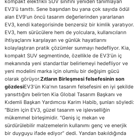
kompakt elektrikli SUV sınıfını yeniden tanımlayan
EV3'ü tanıttı. Sene başından bu yana çok sayıda ödül
alan EV9'un öncü tasarım değerlerinden yararlanan
EV3, kendi kategorisinde benzersiz bir kimlik yaratıyor.
EV3, hem sürücülere hem de yolculara, kullanıcıların
ihtiyaçlarını karşılayan ve günlük hayatlarını
kolaylaştıran pratik çözümler sunmayı hedefliyor. Kia,
kompakt SUV segmentinde, özellikle de EV3'ün iç
mekanında yeni standartlar belirlemeyi hedefliyor ve
yeni modelini marka için olumlu bir değişim gücü
olarak görüyor.
Zıtların Birleşmesi felsefesinin son
gözdesi
EV3'ün Kia'nın tasarım felsefesini en iyi şekilde
yansıttığını belirten Kia Global Tasarım Başkanı ve
Kıdemli Başkan Yardımcısı Karim Habib, şunları söyledi:
“Bizim için EV3, güzel tasarım ve işlevselliğin
mükemmel birleşimidir. “Geniş iç mekan ve
sürdürülebilir malzemelerin kullanımı genç ve enerjik
bir duyguyu ifade ediyor” dedi. Yandan bakıldığında