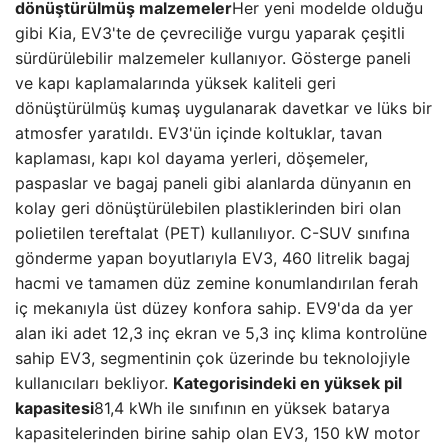
dönüştürülmüş malzemeler
Her yeni modelde olduğu
gibi Kia, EV3'te de çevreciliğe vurgu yaparak çeşitli
sürdürülebilir malzemeler kullanıyor. Gösterge paneli
ve kapı kaplamalarında yüksek kaliteli geri
dönüştürülmüş kumaş uygulanarak davetkar ve lüks bir
atmosfer yaratıldı. EV3'ün içinde koltuklar, tavan
kaplaması, kapı kol dayama yerleri, döşemeler,
paspaslar ve bagaj paneli gibi alanlarda dünyanın en
kolay geri dönüştürülebilen plastiklerinden biri olan
polietilen tereftalat (PET) kullanılıyor. C-SUV sınıfına
gönderme yapan boyutlarıyla EV3, 460 litrelik bagaj
hacmi ve tamamen düz zemine konumlandırılan ferah
iç mekanıyla üst düzey konfora sahip. EV9'da da yer
alan iki adet 12,3 inç ekran ve 5,3 inç klima kontrolüne
sahip EV3, segmentinin çok üzerinde bu teknolojiyle
kullanıcıları bekliyor.
Kategorisindeki en yüksek pil
kapasitesi
81,4 kWh ile sınıfının en yüksek batarya
kapasitelerinden birine sahip olan EV3, 150 kW motor