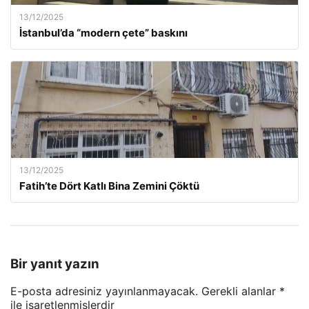
13/12/2025
İstanbul’da “modern çete” baskını
13/12/2025
Fatih’te Dört Katlı Bina Zemini Çöktü
Bir yanıt yazın
E-posta adresiniz yayınlanmayacak.
Gerekli alanlar
*
ile işaretlenmişlerdir