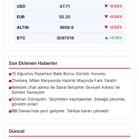
maçında İtalya’nın köklü takımlarından Milan’ı 3-0
USD
47.71
▼ -0.03%
mağlup ederek…
EUR
55.20
▼ -0.04%
ALTIN
6656.9
▼ -0.05%
BTC
3097019
▲ +0.16%
Son Eklenen Haberler
10 Ağustos Pazartesi Balık Burcu Günlük Yorumu
■
Chelsea, Milan Karşısında Hazırlık Maçında Fark Yarattı
■
Kelebek chat adresi İle Sanal İletişimin Seviyeli Adresi Ve
■
Sohbet Deneyimi
Gökhan Günaydın: ‘Seçimden kaçmasınlar. Sokağa çıksınlar,
■
görelim onları’
İBB Davası’nda yeni gelişme: Tahliye kararı çıkmadı!
■
Güncel