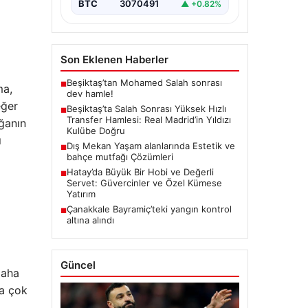
Salah’ın transferinden olumsuz…
BTC
3070491
▲ +0.82%
Son Eklenen Haberler
Beşiktaş’tan Mohamed Salah sonrası
■
ma,
dev hamle!
eğer
Beşiktaş’ta Salah Sonrası Yüksek Hızlı
■
Transfer Hamlesi: Real Madrid’in Yıldızı
ğanın
Kulübe Doğru
ı
Dış Mekan Yaşam alanlarında Estetik ve
■
bahçe mutfağı Çözümleri
Hatay’da Büyük Bir Hobi ve Değerli
■
Servet: Güvercinler ve Özel Kümese
Yatırım
Çanakkale Bayramiç’teki yangın kontrol
■
altına alındı
Güncel
daha
ha çok