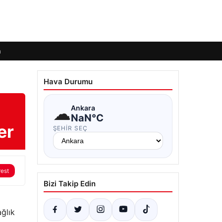
m
Hava Durumu
☁
Ankara
NaN°C
er
ŞEHIR SEÇ
rest
Bizi Takip Edin
ğlık