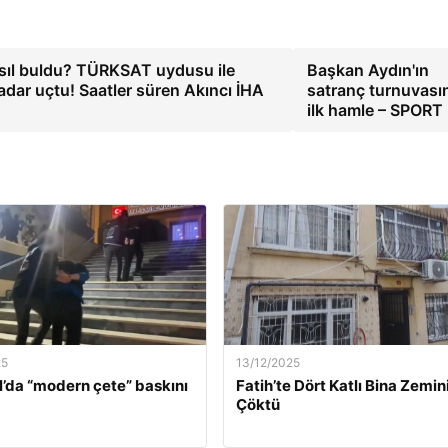
nasıl buldu? TÜRKSAT uydusu ile
Başkan Aydın'ın
adar uçtu! Saatler süren Akıncı İHA
satranç turnuvası
ilk hamle – SPORT
25
13/12/2025
l’da “modern çete” baskını
Fatih’te Dört Katlı Bina Zemin
Çöktü