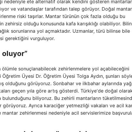
ği nedeniyle ete alternatif olarak kendini gösteren mantarlar
ıyor ve vatandaşlar tarafından talep görüyor. Doğal mantar
rlenme riski taşırlar. Mantar türünün çok fazla olduğu bu
 zehirsiz olduğu konusunda kafa karışıklığı olabiliyor. Bili
ğlık sorunlarına yol açmaktadır. Uzmanlar, türü bilinse bile
i gerektiğini vurguluyor.
 oluyor”
n ölümle sonuçlanabilecek zehirlenmelere yol açabileceğini
i Öğretim Üyesi Dr. Öğretim Üyesi Tolga Aydın, şunları söyle
ış olduğunu görüyoruz. Sonbahar ve ilkbahar aylarında yağı
kaları geçen yıla göre artış gösterdi. Türkiye'de doğal olara
a bulunduğunu biliyoruz. Bu zehirli mantarların tüketilmesin
r görüyoruz. Ayrıca karaciğer yetmezliği vakaları ve acil ka
e mantar zehirlenmesi nedeniyle acil servislerimize başvurul