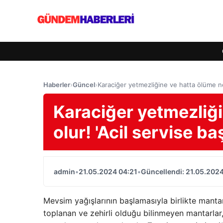
Haberler
›
Güncel
›
Karaciğer yetmezliğine ve hatta ölüme neden
Karaciğer yetmezliğ
olur! 'Acil servise baş
admin
•
21.05.2024 04:21
•
Güncellendi: 21.05.2024
Mevsim yağışlarının başlamasıyla birlikte mant
toplanan ve zehirli olduğu bilinmeyen mantarlar