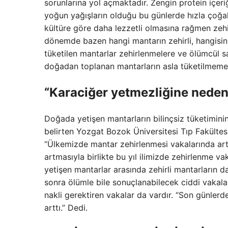
sorunlarına yol açmaktadır. Zengin protein içeri
yoğun yağışların olduğu bu günlerde hızla çoğal
kültüre göre daha lezzetli olmasına rağmen zehi
dönemde bazen hangi mantarın zehirli, hangisinin
tüketilen mantarlar zehirlenmelere ve ölümcül sa
doğadan toplanan mantarların asla tüketilmemes
“Karaciğer yetmezliğine neden
Doğada yetişen mantarların bilinçsiz tüketimini
belirten Yozgat Bozok Üniversitesi Tıp Fakültes
“Ülkemizde mantar zehirlenmesi vakalarında art
artmasıyla birlikte bu yıl ilimizde zehirlenme va
yetişen mantarlar arasında zehirli mantarların d
sonra ölümle bile sonuçlanabilecek ciddi vakala
nakli gerektiren vakalar da vardır. “Son günlerd
arttı.” Dedi.