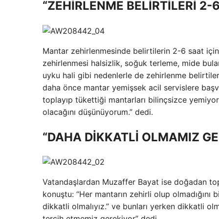
“ZEHİRLENME BELİRTİLERİ 2-
Mantar zehirlenmesinde belirtilerin 2-6 saat içi
zehirlenmesi halsizlik, soğuk terleme, mide bulant
uyku hali gibi nedenlerle de zehirlenme belirtiler
daha önce mantar yemişsek acil servislere başv
toplayıp tükettiği mantarları bilinçsizce yemiyor
olacağını düşünüyorum.” dedi.
“DAHA DİKKATLİ OLMAMIZ GE
Vatandaşlardan Muzaffer Bayat ise doğadan topl
konuştu: “Her mantarın zehirli olup olmadığını b
dikkatli olmalıyız.” ve bunları yerken dikkatli o
tercih etmemiz gerekiyor” dedi.