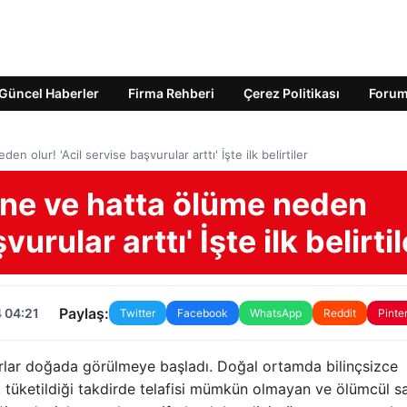
Güncel Haberler
Firma Rehberi
Çerez Politikası
Foru
 olur! 'Acil servise başvurular arttı' İşte ilk belirtiler
ine ve hatta ölüme neden
vurular arttı' İşte ilk belirtil
Paylaş:
 04:21
Twitter
Facebook
WhatsApp
Reddit
Pinte
arlar doğada görülmeye başladı. Doğal ortamda bilinçsizce
, tüketildiği takdirde telafisi mümkün olmayan ve ölümcül sa