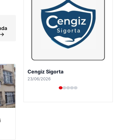
nda
 →
Hastaş Beton
26/05/2026
i