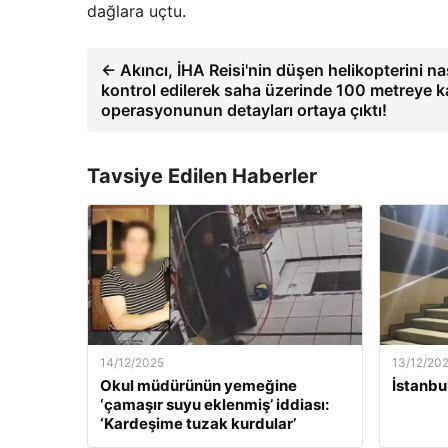
dağlara uçtu.
← Akıncı, İHA Reisi'nin düşen helikopterini 
kontrol edilerek saha üzerinde 100 metreye k
operasyonunun detayları ortaya çıktı!
Tavsiye Edilen Haberler
14/12/2025
13/12/20
Okul müdürünün yemeğine
İstanbu
‘çamaşır suyu eklenmiş’ iddiası:
‘Kardeşime tuzak kurdular’