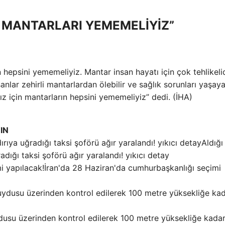
MANTARLARI YEMEMELİYİZ”
epsini yememeliyiz. Mantar insan hayatı için çok tehlikelid
anlar zehirli mantarlardan ölebilir ve sağlık sorunları yaşayab
z için mantarların hepsini yememeliyiz” dedi. (İHA)
IN
Aldığı
dığı taksi şoförü ağır yaralandı! yıkıcı detay
İran'da 28 Haziran'da cumhurbaşkanlığı seçimi
dusu üzerinden kontrol edilerek 100 metre yüksekliğe kada