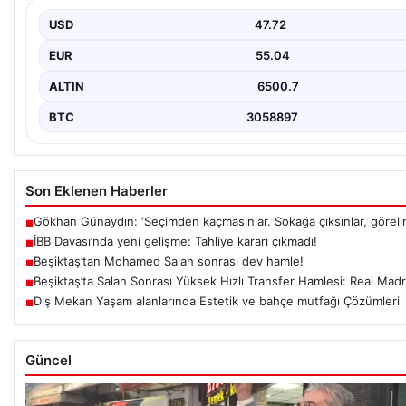
USD
47.72
EUR
55.04
ALTIN
6500.7
BTC
3058897
Son Eklenen Haberler
Gökhan Günaydın: ‘Seçimden kaçmasınlar. Sokağa çıksınlar, görelim
■
İBB Davası’nda yeni gelişme: Tahliye kararı çıkmadı!
■
Beşiktaş’tan Mohamed Salah sonrası dev hamle!
■
Beşiktaş’ta Salah Sonrası Yüksek Hızlı Transfer Hamlesi: Real Madri
■
Dış Mekan Yaşam alanlarında Estetik ve bahçe mutfağı Çözümleri
■
Güncel