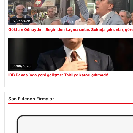
07/08/2026
Gökhan Günaydın: ‘Seçimden kaçmasınlar. Sokağa çıksınlar, görel
06/08/2026
İBB Davası’nda yeni gelişme: Tahliye kararı çıkmadı!
Son Eklenen Firmalar