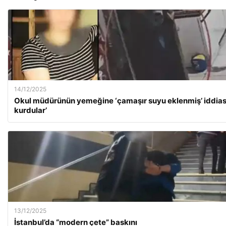
14/12/2025
Okul müdürünün yemeğine ‘çamaşır suyu eklenmiş’ iddias
kurdular’
13/12/2025
İstanbul’da “modern çete” baskını