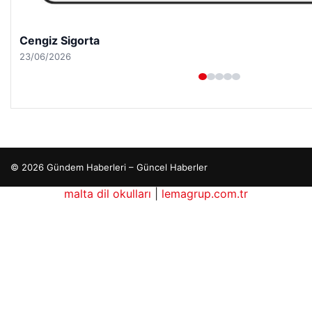
Hastaş Beton
26/05/2026
© 2026 Gündem Haberleri – Güncel Haberler
malta dil okulları
|
lemagrup.com.tr
o
rdhub