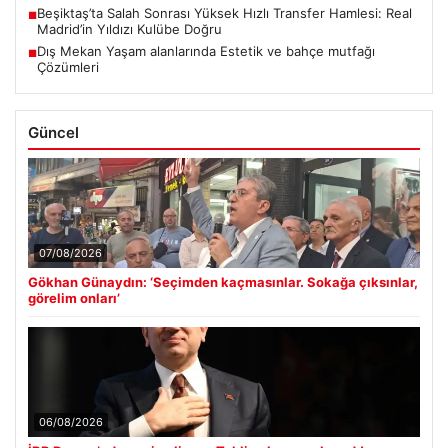
Beşiktaş’ta Salah Sonrası Yüksek Hızlı Transfer Hamlesi: Real
■
Madrid’in Yıldızı Kulübe Doğru
Dış Mekan Yaşam alanlarında Estetik ve bahçe mutfağı
■
Çözümleri
Güncel
07/08/2026
Gökhan Günaydın: ‘Seçimden kaçmasınlar. Sokağa çıksınlar,
görelim onları’
06/08/2026