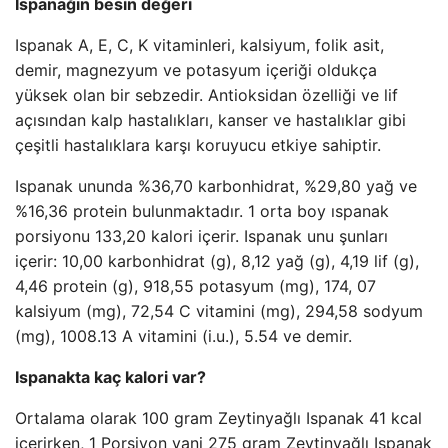
Ispanağın besin değeri
Ispanak A, E, C, K vitaminleri, kalsiyum, folik asit,
demir, magnezyum ve potasyum içeriği oldukça
yüksek olan bir sebzedir. Antioksidan özelliği ve lif
açısından kalp hastalıkları, kanser ve hastalıklar gibi
çeşitli hastalıklara karşı koruyucu etkiye sahiptir.
Ispanak ununda %36,70 karbonhidrat, %29,80 yağ ve
%16,36 protein bulunmaktadır. 1 orta boy ıspanak
porsiyonu 133,20 kalori içerir. Ispanak unu şunları
içerir: 10,00 karbonhidrat (g), 8,12 yağ (g), 4,19 lif (g),
4,46 protein (g), 918,55 potasyum (mg), 174, 07
kalsiyum (mg), 72,54 C vitamini (mg), 294,58 sodyum
(mg), 1008.13 A vitamini (i.u.), 5.54 ve demir.
Ispanakta kaç kalori var?
Ortalama olarak 100 gram Zeytinyağlı Ispanak 41 kcal
içerirken, 1 Porsiyon yani 275 gram Zeytinyağlı Ispanak