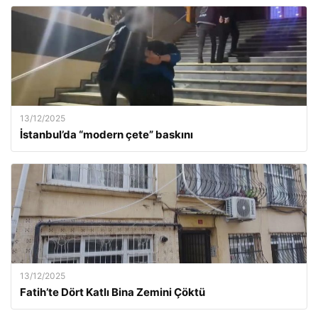
13/12/2025
İstanbul’da “modern çete” baskını
13/12/2025
Fatih’te Dört Katlı Bina Zemini Çöktü