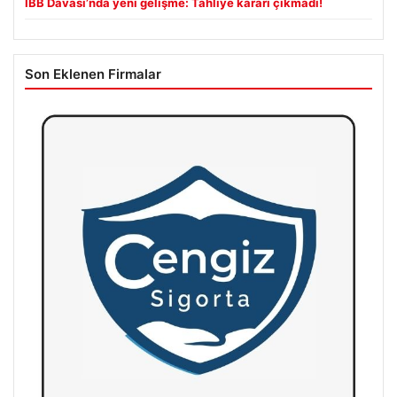
İBB Davası’nda yeni gelişme: Tahliye kararı çıkmadı!
Son Eklenen Firmalar