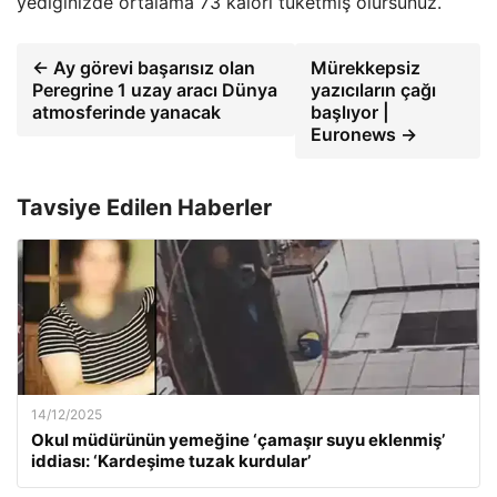
yediğinizde ortalama 73 kalori tüketmiş olursunuz.
← Ay görevi başarısız olan
Mürekkepsiz
Peregrine 1 uzay aracı Dünya
yazıcıların çağı
atmosferinde yanacak
başlıyor |
Euronews →
Tavsiye Edilen Haberler
14/12/2025
Okul müdürünün yemeğine ‘çamaşır suyu eklenmiş’
iddiası: ‘Kardeşime tuzak kurdular’