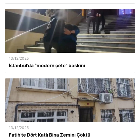
13/12/2025
İstanbul’da “modern çete” baskını
13/12/2025
Fatih’te Dört Katlı Bina Zemini Çöktü