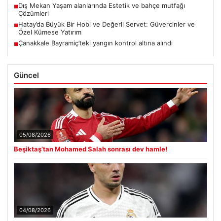
Dış Mekan Yaşam alanlarında Estetik ve bahçe mutfağı
■
Çözümleri
Hatay’da Büyük Bir Hobi ve Değerli Servet: Güvercinler ve
■
Özel Kümese Yatırım
Çanakkale Bayramiç’teki yangın kontrol altına alındı
■
Güncel
05/08/2026
Beşiktaş’tan Mohamed Salah sonrası dev hamle!
04/08/2026