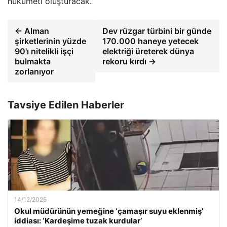
hükümeti oluşturacak.
← Alman
Dev rüzgar türbini bir günde
şirketlerinin yüzde
170.000 haneye yetecek
90'ı nitelikli işçi
elektriği üreterek dünya
bulmakta
rekoru kırdı →
zorlanıyor
Tavsiye Edilen Haberler
14/12/2025
Okul müdürünün yemeğine ‘çamaşır suyu eklenmiş’
iddiası: ‘Kardeşime tuzak kurdular’