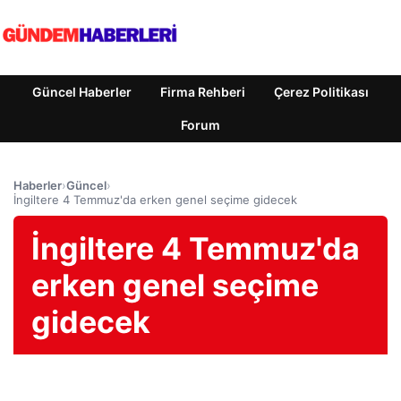
Güncel Haberler
Firma Rehberi
Çerez Politikası
Forum
Haberler
›
Güncel
›
İngiltere 4 Temmuz'da erken genel seçime gidecek
İngiltere 4 Temmuz'da
erken genel seçime
gidecek