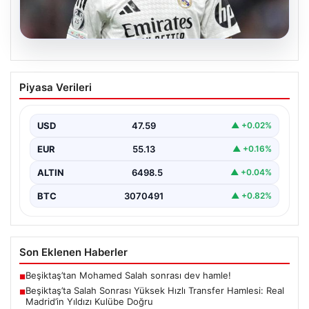
04.08.2026
Beşiktaş’ta Salah Sonrası Yüksek Hızlı
Piyasa Verileri
Transfer Hamlesi: Real Madrid’in Yıldızı
Kulübe Doğru
USD
47.59
▲ +0.02%
Yeni sezon öncesinde güçlü bir kadro kurma
çalışmalarını sürdüren Beşiktaş, Muhammed Salah’ın
EUR
55.13
▲ +0.16%
transferinden olumsuz…
ALTIN
6498.5
▲ +0.04%
BTC
3070491
▲ +0.82%
Son Eklenen Haberler
Beşiktaş’tan Mohamed Salah sonrası dev hamle!
■
Beşiktaş’ta Salah Sonrası Yüksek Hızlı Transfer Hamlesi: Real
■
Madrid’in Yıldızı Kulübe Doğru