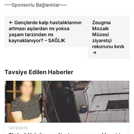
—–Sponsorlu Bağlantılar—–
← Gençlerde kalp hastalıklarının
Zeugma
artması aşılardan mı yoksa
Mozaik
yaşam tarzından mı
Müzesi
kaynaklanıyor? – SAĞLIK
ziyaretçi
rekorunu kırdı
→
Tavsiye Edilen Haberler
14/12/2025