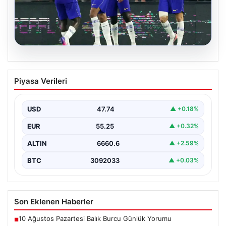
08.08.2026
Chelsea, Milan Karşısında Hazırlık
Piyasa Verileri
Maçında Fark Yarattı
İngiliz futbolunun güçlü ekiplerinden Chelsea, hazırlık
maçında İtalya’nın köklü takımlarından Milan’ı 3-0
USD
47.74
▲ +0.18%
mağlup ederek…
EUR
55.25
▲ +0.32%
ALTIN
6660.6
▲ +2.59%
BTC
3092033
▲ +0.03%
Son Eklenen Haberler
10 Ağustos Pazartesi Balık Burcu Günlük Yorumu
■