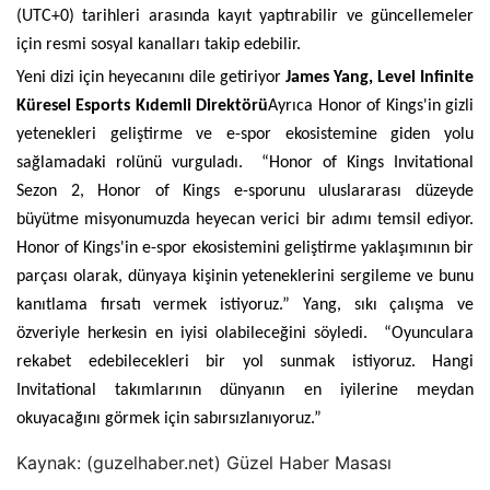
(UTC+0) tarihleri ​​arasında kayıt yaptırabilir ve güncellemeler 
için resmi sosyal kanalları takip edebilir.
Yeni dizi için heyecanını dile getiriyor 
James Yang, Level Infinite 
Küresel Esports Kıdemli Direktörü
Ayrıca Honor of Kings'in gizli 
yetenekleri geliştirme ve e-spor ekosistemine giden yolu 
sağlamadaki rolünü vurguladı.  “Honor of Kings Invitational 
Sezon 2, Honor of Kings e-sporunu uluslararası düzeyde 
büyütme misyonumuzda heyecan verici bir adımı temsil ediyor. 
Honor of Kings'in e-spor ekosistemini geliştirme yaklaşımının bir 
parçası olarak, dünyaya kişinin yeteneklerini sergileme ve bunu 
kanıtlama fırsatı vermek istiyoruz.” Yang, sıkı çalışma ve 
özveriyle herkesin en iyisi olabileceğini söyledi.  “Oyunculara 
rekabet edebilecekleri bir yol sunmak istiyoruz. Hangi 
Invitational takımlarının dünyanın en iyilerine meydan 
okuyacağını görmek için sabırsızlanıyoruz.”
Kaynak: (guzelhaber.net) Güzel Haber Masası