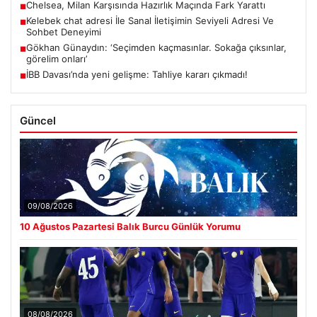
Chelsea, Milan Karşısında Hazırlık Maçında Fark Yarattı
■
Kelebek chat adresi İle Sanal İletişimin Seviyeli Adresi Ve
■
Sohbet Deneyimi
Gökhan Günaydın: ‘Seçimden kaçmasınlar. Sokağa çıksınlar,
■
görelim onları’
İBB Davası’nda yeni gelişme: Tahliye kararı çıkmadı!
■
Güncel
09/08/2026
10 Ağustos Pazartesi Balık Burcu Günlük Yorumu
08/08/2026