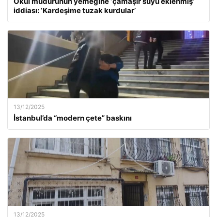
Okul müdürünün yemeğine ‘çamaşır suyu eklenmiş’
iddiası: ‘Kardeşime tuzak kurdular’
13/12/2025
İstanbul’da “modern çete” baskını
13/12/2025