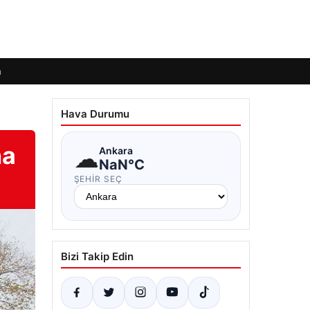
m
Hava Durumu
na
☁
Ankara
NaN°C
ŞEHIR SEÇ
Bizi Takip Edin