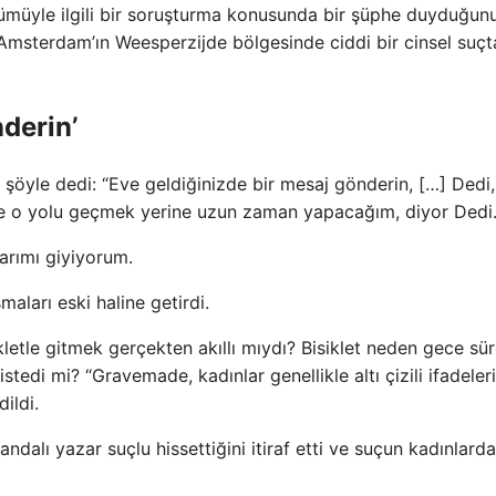
lümüyle ilgili bir soruşturma konusunda bir şüphe duyduğun
msterdam’ın Weesperzijde bölgesinde ciddi bir cinsel suçt
nderin’
ri şöyle dedi: “Eve geldiğinizde bir mesaj gönderin, […] Dedi,
 o yolu geçmek yerine uzun zaman yapacağım, diyor Dedi
arımı giyiyorum.
maları eski haline getirdi.
kletle gitmek gerçekten akıllı mıydı? Bisiklet neden gece sü
edi mi? “Gravemade, kadınlar genellikle altı çizili ifadeler
ildi.
dalı yazar suçlu hissettiğini itiraf etti ve suçun kadınlarda