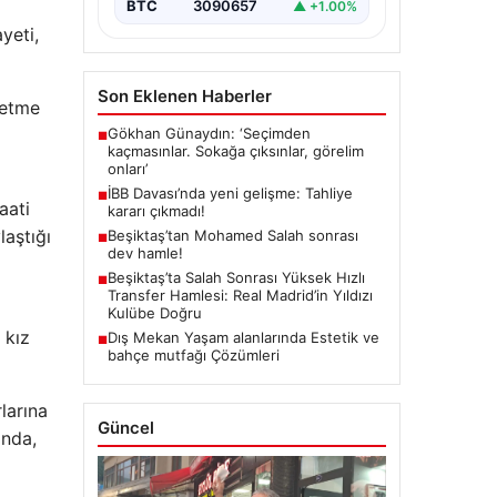
BTC
3090657
▲ +1.00%
yeti,
Son Eklenen Haberler
setme
Gökhan Günaydın: ‘Seçimden
■
kaçmasınlar. Sokağa çıksınlar, görelim
onları’
İBB Davası’nda yeni gelişme: Tahliye
■
aati
kararı çıkmadı!
aştığı
Beşiktaş’tan Mohamed Salah sonrası
■
dev hamle!
Beşiktaş’ta Salah Sonrası Yüksek Hızlı
■
Transfer Hamlesi: Real Madrid’in Yıldızı
Kulübe Doğru
 kız
Dış Mekan Yaşam alanlarında Estetik ve
■
bahçe mutfağı Çözümleri
larına
Güncel
ında,