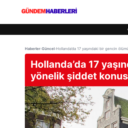
Haberler
›
Güncel
›
Hollanda’da 17 yaşındaki bir gencin ölüm
Hollanda’da 17 yaşın
yönelik şiddet konus