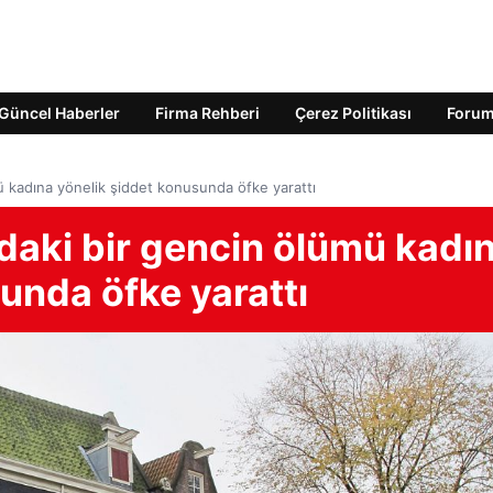
Güncel Haberler
Firma Rehberi
Çerez Politikası
Foru
ü kadına yönelik şiddet konusunda öfke yarattı
daki bir gencin ölümü kadı
unda öfke yarattı