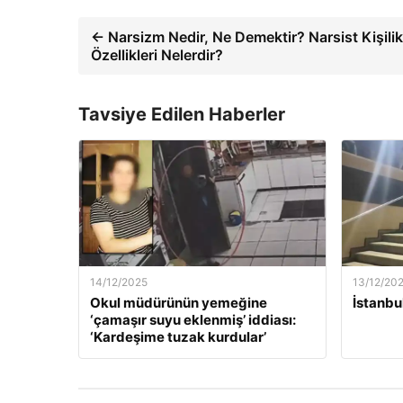
← Narsizm Nedir, Ne Demektir? Narsist Kişilik
Özellikleri Nelerdir?
Tavsiye Edilen Haberler
14/12/2025
13/12/20
Okul müdürünün yemeğine
İstanbu
‘çamaşır suyu eklenmiş’ iddiası:
‘Kardeşime tuzak kurdular’