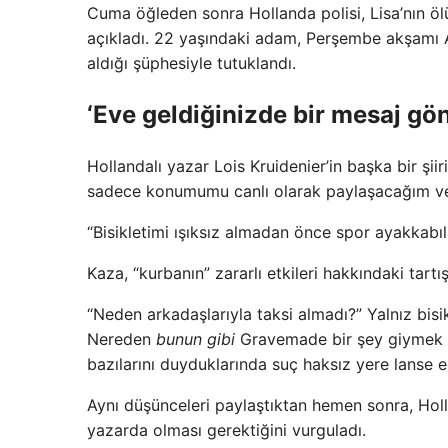
Cuma öğleden sonra Hollanda polisi, Lisa’nın ö
açıkladı. 22 yaşındaki adam, Perşembe akşamı A
aldığı şüphesiyle tutuklandı.
‘Eve geldiğinizde bir mesaj gö
Hollandalı yazar Lois Kruidenier’in başka bir şii
sadece konumumu canlı olarak paylaşacağım ve
“Bisikletimi ışıksız almadan önce spor ayakkabıl
Kaza, “kurbanın” zararlı etkileri hakkındaki tartış
“Neden arkadaşlarıyla taksi almadı?” Yalnız bisi
Nereden
bunun gibi
Gravemade bir şey giymek ist
bazılarını duyduklarında suç haksız yere lanse ed
Aynı düşünceleri paylaştıktan hemen sonra, Hollan
yazarda olması gerektiğini vurguladı.