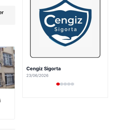
er
Hastaş Beton
26/05/2026
i