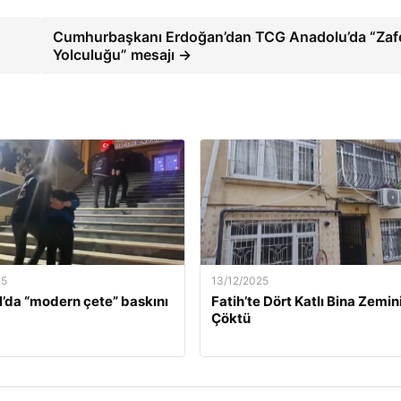
Cumhurbaşkanı Erdoğan’dan TCG Anadolu’da “Zaf
Yolculuğu” mesajı →
25
13/12/2025
l’da “modern çete” baskını
Fatih’te Dört Katlı Bina Zemin
Çöktü