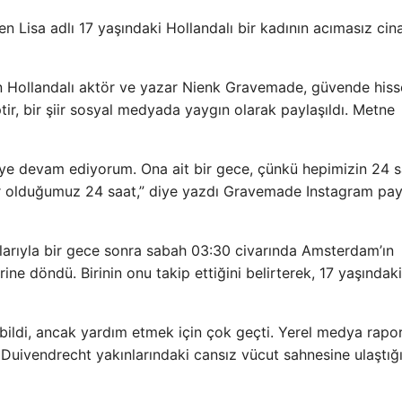
n Lisa adlı 17 yaşındaki Hollandalı bir kadının acımasız cina
n Hollandalı aktör ve yazar Nienk Gravemade, güvende his
ir, bir şiir sosyal medyada yaygın olarak paylaşıldı. Metne
ye devam ediyorum. Ona ait bir gece, çünkü hepimizin 24 s
r olduğumuz 24 saat,” diye yazdı Gravemade Instagram payl
larıyla bir gece sonra sabah 03:30 civarında Amsterdam’ın
ne döndü. Birinin onu takip ettiğini belirterek, 17 yaşındaki
bildi, ancak yardım etmek için çok geçti. Yerel medya rapor
 Duivendrecht yakınlarındaki cansız vücut sahnesine ulaştığ