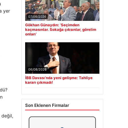
u
a yer
07/08/2026
Gökhan Günaydın: ‘Seçimden
kaçmasınlar. Sokağa çıksınlar, görelim
onları’
.
06/08/2026
İBB Davası’nda yeni gelişme: Tahliye
kararı çıkmadı!
rdü?
in
Son Eklenen Firmalar
 değil,