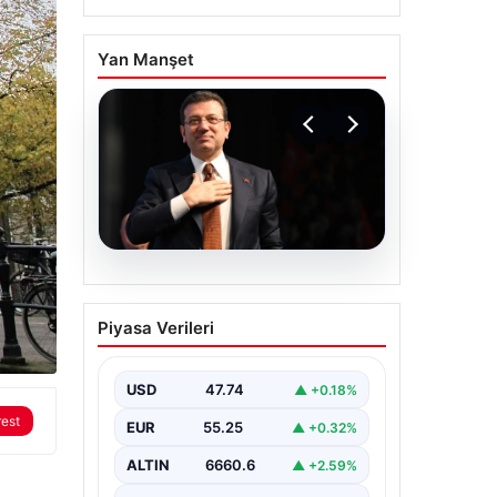
Yan Manşet
06.08.2026
İBB Davası’nda yeni
Piyasa Verileri
gelişme: Tahliye kararı
çıkmadı!
USD
47.74
▲ +0.18%
rest
EUR
55.25
▲ +0.32%
ALTIN
6660.6
▲ +2.59%