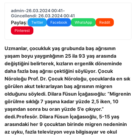
admin
•
26.03.2024 00:41
•
Güncellendi: 26.03.2024 00:41
Paylaş:
Twitter
Facebook
WhatsApp
Reddit
Pinterest
Uzmanlar, çocukluk yaş grubunda baş ağrısının
yaşam boyu yaygınlığının 25 ila 93 yaş arasında
değiştiğini belirterek, kızların ergenlik döneminde
daha fazla baş ağrısı çektiğini söylüyor. Çocuk
Nöroloğu Prof. Dr. Çocuk Nöroloğu, çocuklarda en sık
görülen akut tekrarlayan baş ağrısının migren
olduğunu söyledi. Dilara Füsun İçağasıoğlu: “Migrenin
görülme sıklığı 7 yaşına kadar yüzde 2,5 iken, 10
yaşından sonra bu oran yüzde 5'e çıkıyor.”
dedi.
Profesör. Dilara Füsun İçağasıoğlu, 5-15 yaş
arasındaki her 9 çocuktan birinde migren nedeninin
az uyku, fazla televizyon veya bilgisayar ve okul