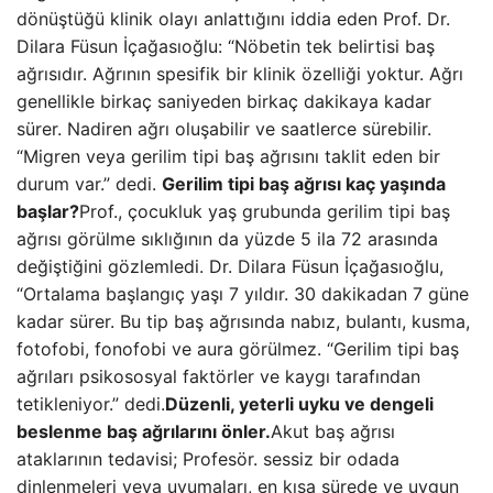
dönüştüğü klinik olayı anlattığını iddia eden Prof. Dr.
Dilara Füsun İçağasıoğlu: “Nöbetin tek belirtisi baş
ağrısıdır. Ağrının spesifik bir klinik özelliği yoktur. Ağrı
genellikle birkaç saniyeden birkaç dakikaya kadar
sürer. Nadiren ağrı oluşabilir ve saatlerce sürebilir.
“Migren veya gerilim tipi baş ağrısını taklit eden bir
durum var.” dedi.
Gerilim tipi baş ağrısı kaç yaşında
başlar?
Prof., çocukluk yaş grubunda gerilim tipi baş
ağrısı görülme sıklığının da yüzde 5 ila 72 arasında
değiştiğini gözlemledi. Dr. Dilara Füsun İçağasıoğlu,
“Ortalama başlangıç ​​yaşı 7 yıldır. 30 dakikadan 7 güne
kadar sürer. Bu tip baş ağrısında nabız, bulantı, kusma,
fotofobi, fonofobi ve aura görülmez. “Gerilim tipi baş
ağrıları psikososyal faktörler ve kaygı tarafından
tetikleniyor.” dedi.
Düzenli, yeterli uyku ve dengeli
beslenme baş ağrılarını önler.
Akut baş ağrısı
ataklarının tedavisi; Profesör. sessiz bir odada
dinlenmeleri veya uyumaları, en kısa sürede ve uygun