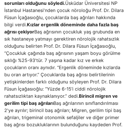
sorunları olduğunu söyledi.
Üsküdar Üniversitesi NP
İstanbul Hastanesi'nden çocuk nöroloğu Prof. Dr. Dilara
Füsun İçağasıoğlu, çocuklarda baş ağrıları hakkında
bilgi verdi.
Kızlar ergenlik döneminde daha fazla baş
ağrısı çekiyor
Baş ağrısının çocukluk yaş grubunda en
sık hastaneye yatmayı gerektiren nörolojik rahatsızlık
olduğunu belirten Prof. Dr. Dilara Füsun İçağasıoğlu,
“Çocukluk çağında baş ağrısının yaşam boyu görülme
sıklığı %25-93'tür. 7 yaşına kadar kız ve erkek
çocukların oranı aynıdır. “Ergenlik döneminde kızlarda
bu oran artıyor.” Çocuklarda baş ağrısı belirtilerinin
yetişkinlerden farklı olduğunu söyleyen Prof. Dr. Dilara
Füsun İçağasıoğlu: “Yüzde 6-15’i ciddi nörolojik
rahatsızlıktan kaynaklanıyor.” dedi.
Birincil migren ve
gerilim tipi baş ağrıları
Baş ağrılarının sınıflandırılması
2'ye ayrılır; birincil baş ağrıları; Migren, gerilim tipi baş
ağrıları, trigeminal otonomik sefaljiler ve diğer primer
baş ağrısı bozukluklarının bulunduğunu kaydeden Prof.