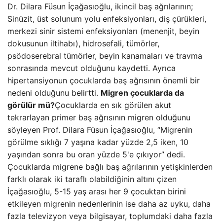
Dr. Dilara Füsun İçağasıoğlu, ikincil baş ağrılarının;
Sinüzit, üst solunum yolu enfeksiyonları, diş çürükleri,
merkezi sinir sistemi enfeksiyonları (menenjit, beyin
dokusunun iltihabı), hidrosefali, tümörler,
psödoserebral tümörler, beyin kanamaları ve travma
sonrasında mevcut olduğunu kaydetti. Ayrıca
hipertansiyonun çocuklarda baş ağrısının önemli bir
nedeni olduğunu belirtti.
Migren çocuklarda da
görülür mü?
Çocuklarda en sık görülen akut
tekrarlayan primer baş ağrısının migren olduğunu
söyleyen Prof. Dilara Füsun İçağasıoğlu, “Migrenin
görülme sıklığı 7 yaşına kadar yüzde 2,5 iken, 10
yaşından sonra bu oran yüzde 5'e çıkıyor” dedi.
Çocuklarda migrene bağlı baş ağrılarının yetişkinlerden
farklı olarak iki taraflı olabildiğinin altını çizen
İçağasıoğlu, 5-15 yaş arası her 9 çocuktan birini
etkileyen migrenin nedenlerinin ise daha az uyku, daha
fazla televizyon veya bilgisayar, toplumdaki daha fazla