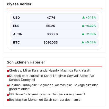
Kelebek chat adresi İle Sanal İletişimin
Piyasa Verileri
Seviyeli Adresi Ve Sohbet Deneyimi
Sanal dünyasında bireylerin seviyeli bir biçimde irtibat
kurması kritik bir değer barındırmaktadır. Güncel
USD
47.74
▲ +0.18%
olarak…
EUR
55.25
▲ +0.32%
ALTIN
6660.6
▲ +2.59%
BTC
3092033
▲ +0.03%
Son Eklenen Haberler
Chelsea, Milan Karşısında Hazırlık Maçında Fark Yarattı
■
Kelebek chat adresi İle Sanal İletişimin Seviyeli Adresi Ve
■
Sohbet Deneyimi
Gökhan Günaydın: ‘Seçimden kaçmasınlar. Sokağa çıksınlar,
■
görelim onları’
İBB Davası’nda yeni gelişme: Tahliye kararı çıkmadı!
■
Beşiktaş’tan Mohamed Salah sonrası dev hamle!
■