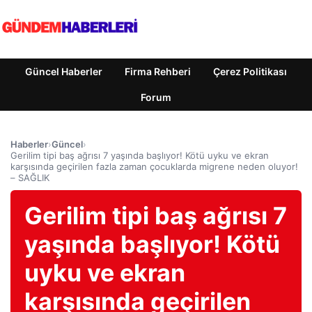
Güncel Haberler
Firma Rehberi
Çerez Politikası
Forum
Haberler
›
Güncel
›
Gerilim tipi baş ağrısı 7 yaşında başlıyor! Kötü uyku ve ekran
karşısında geçirilen fazla zaman çocuklarda migrene neden oluyor!
– SAĞLIK
Gerilim tipi baş ağrısı 7
yaşında başlıyor! Kötü
uyku ve ekran
karşısında geçirilen