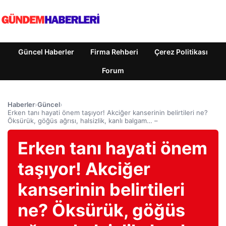
Güncel Haberler
Firma Rehberi
Çerez Politikası
Forum
Haberler
›
Güncel
›
Erken tanı hayati önem taşıyor! Akciğer kanserinin belirtileri ne?
Öksürük, göğüs ağrısı, halsizlik, kanlı balgam… –
Erken tanı hayati önem
taşıyor! Akciğer
kanserinin belirtileri
ne? Öksürük, göğüs