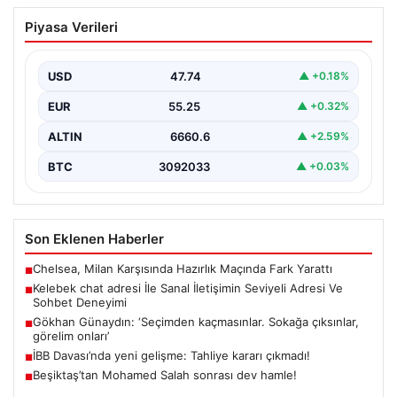
Kelebek chat adresi İle Sanal İletişimin
Piyasa Verileri
Seviyeli Adresi Ve Sohbet Deneyimi
Sanal dünyasında bireylerin seviyeli bir biçimde irtibat
kurması kritik bir değer barındırmaktadır. Güncel
USD
47.74
▲ +0.18%
olarak…
EUR
55.25
▲ +0.32%
ALTIN
6660.6
▲ +2.59%
BTC
3092033
▲ +0.03%
Son Eklenen Haberler
Chelsea, Milan Karşısında Hazırlık Maçında Fark Yarattı
■
Kelebek chat adresi İle Sanal İletişimin Seviyeli Adresi Ve
■
Sohbet Deneyimi
Gökhan Günaydın: ‘Seçimden kaçmasınlar. Sokağa çıksınlar,
■
görelim onları’
İBB Davası’nda yeni gelişme: Tahliye kararı çıkmadı!
■
Beşiktaş’tan Mohamed Salah sonrası dev hamle!
■