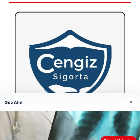
×
Göz Atın
Hastaş Beton