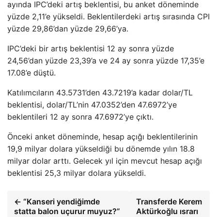
ayında IPC’deki artış beklentisi, bu anket döneminde
yüzde 2,11’e yükseldi. Beklentilerdeki artış sırasında CPI
yüzde 29,86’dan yüzde 29,66’ya.
IPC’deki bir artış beklentisi 12 ay sonra yüzde
24,56’dan yüzde 23,39’a ve 24 ay sonra yüzde 17,35’e
17.08’e düştü.
Katılımcıların 43.5731’den 43.7219’a kadar dolar/TL
beklentisi, dolar/TL’nin 47.0352’den 47.6972’ye
beklentileri 12 ay sonra 47.6972’ye çıktı.
Önceki anket döneminde, hesap açığı beklentilerinin
19,9 milyar dolara yükseldiği bu dönemde yılın 18.8
milyar dolar arttı. Gelecek yıl için mevcut hesap açığı
beklentisi 25,3 milyar dolara yükseldi.
← “Kanseri yendiğimde
Transferde Kerem
statta balon uçurur muyuz?”
Aktürkoğlu ısrarı