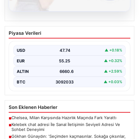
08.08.2026
Kelebek chat adresi İle Sanal İletişimin
Piyasa Verileri
Seviyeli Adresi Ve Sohbet Deneyimi
Sanal dünyasında bireylerin seviyeli bir biçimde irtibat
kurması kritik bir değer barındırmaktadır. Güncel
USD
47.74
▲ +0.18%
olarak…
EUR
55.25
▲ +0.32%
ALTIN
6660.6
▲ +2.59%
BTC
3092033
▲ +0.03%
Son Eklenen Haberler
Chelsea, Milan Karşısında Hazırlık Maçında Fark Yarattı
■
Kelebek chat adresi İle Sanal İletişimin Seviyeli Adresi Ve
■
Sohbet Deneyimi
Gökhan Günaydın: ‘Seçimden kaçmasınlar. Sokağa çıksınlar,
■