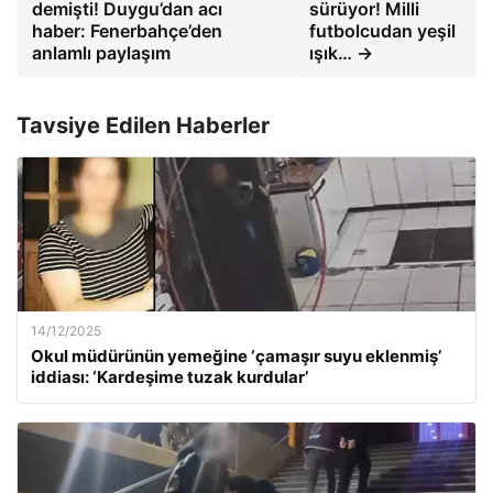
demişti! Duygu’dan acı
sürüyor! Milli
haber: Fenerbahçe’den
futbolcudan yeşil
anlamlı paylaşım
ışık… →
Tavsiye Edilen Haberler
14/12/2025
Okul müdürünün yemeğine ‘çamaşır suyu eklenmiş’
iddiası: ‘Kardeşime tuzak kurdular’