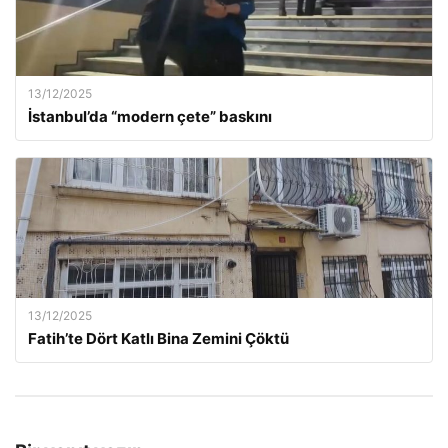
13/12/2025
İstanbul’da “modern çete” baskını
13/12/2025
Fatih’te Dört Katlı Bina Zemini Çöktü