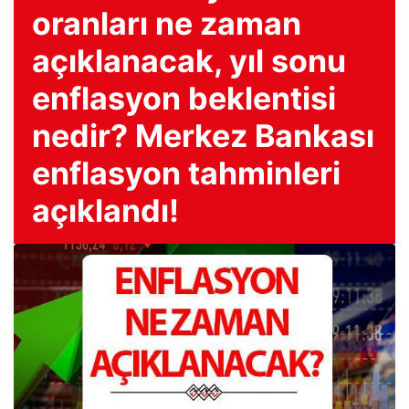
oranları ne zaman
açıklanacak, yıl sonu
enflasyon beklentisi
nedir? Merkez Bankası
enflasyon tahminleri
açıklandı!