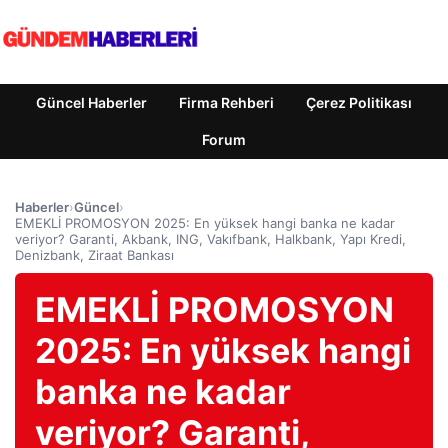
Güncel Haberler
Firma Rehberi
Çerez Politikası
Forum
Haberler
›
Güncel
›
EMEKLİ PROMOSYON 2025: En yüksek hangi banka ne kadar
veriyor? Garanti, Akbank, ING, Vakıfbank, Halkbank, Yapı Kredi,
Denizbank, Ziraat Bankası
EMEKLİ PROMOSYON
2025: En yüksek hangi
banka ne kadar
veriyor? Garanti,