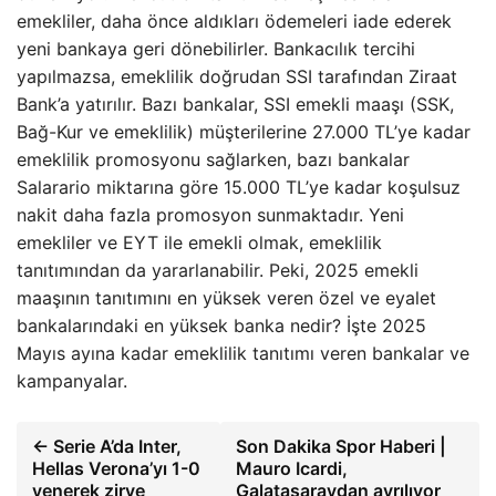
emekliler, daha önce aldıkları ödemeleri iade ederek
yeni bankaya geri dönebilirler. Bankacılık tercihi
yapılmazsa, emeklilik doğrudan SSI tarafından Ziraat
Bank’a yatırılır. Bazı bankalar, SSI emekli maaşı (SSK,
Bağ-Kur ve emeklilik) müşterilerine 27.000 TL’ye kadar
emeklilik promosyonu sağlarken, bazı bankalar
Salarario miktarına göre 15.000 TL’ye kadar koşulsuz
nakit daha fazla promosyon sunmaktadır. Yeni
emekliler ve EYT ile emekli olmak, emeklilik
tanıtımından da yararlanabilir. Peki, 2025 emekli
maaşının tanıtımını en yüksek veren özel ve eyalet
bankalarındaki en yüksek banka nedir? İşte 2025
Mayıs ayına kadar emeklilik tanıtımı veren bankalar ve
kampanyalar.
← Serie A’da Inter,
Son Dakika Spor Haberi |
Hellas Verona’yı 1-0
Mauro Icardi,
yenerek zirve
Galatasaraydan ayrılıyor