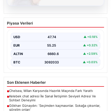
08.08.2026
Kelebek chat adresi İle Sanal İletişimin
Piyasa Verileri
Seviyeli Adresi Ve Sohbet Deneyimi
Sanal dünyasında bireylerin seviyeli bir biçimde irtibat
kurması kritik bir değer barındırmaktadır. Güncel
USD
47.74
▲ +0.18%
olarak…
EUR
55.25
▲ +0.32%
ALTIN
6660.6
▲ +2.59%
BTC
3092033
▲ +0.03%
Son Eklenen Haberler
Chelsea, Milan Karşısında Hazırlık Maçında Fark Yarattı
■
Kelebek chat adresi İle Sanal İletişimin Seviyeli Adresi Ve
■
Sohbet Deneyimi
Gökhan Günaydın: ‘Seçimden kaçmasınlar. Sokağa çıksınlar,
■
görelim onları’