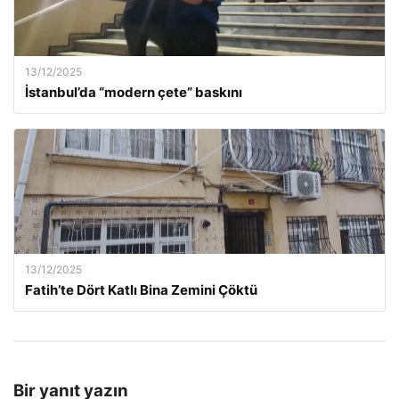
13/12/2025
İstanbul’da “modern çete” baskını
13/12/2025
Fatih’te Dört Katlı Bina Zemini Çöktü
Bir yanıt yazın