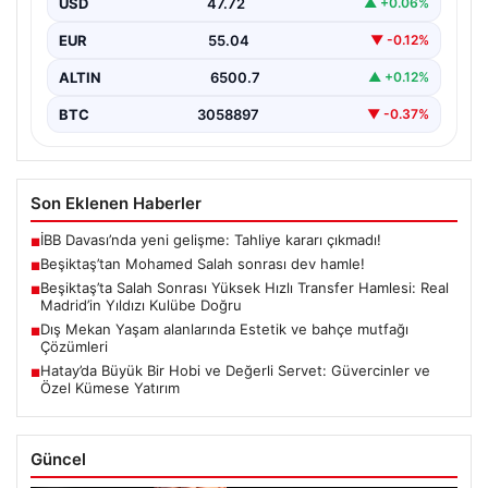
USD
47.72
▲ +0.06%
EUR
55.04
▼ -0.12%
ALTIN
6500.7
▲ +0.12%
BTC
3058897
▼ -0.37%
Son Eklenen Haberler
İBB Davası’nda yeni gelişme: Tahliye kararı çıkmadı!
■
Beşiktaş’tan Mohamed Salah sonrası dev hamle!
■
Beşiktaş’ta Salah Sonrası Yüksek Hızlı Transfer Hamlesi: Real
■
Madrid’in Yıldızı Kulübe Doğru
Dış Mekan Yaşam alanlarında Estetik ve bahçe mutfağı
■
Çözümleri
Hatay’da Büyük Bir Hobi ve Değerli Servet: Güvercinler ve
■
Özel Kümese Yatırım
Güncel