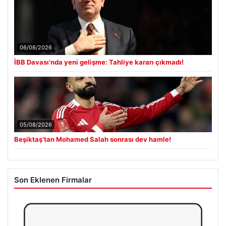
06/08/2026
İBB Davası’nda yeni gelişme: Tahliye kararı çıkmadı!
05/08/2026
Beşiktaş’tan Mohamed Salah sonrası dev hamle!
Son Eklenen Firmalar