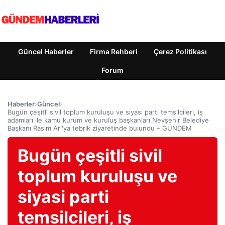
Güncel Haberler
Firma Rehberi
Çerez Politikası
Forum
Haberler
›
Güncel
›
Bugün çeşitli sivil toplum kuruluşu ve siyasi parti temsilcileri, iş
adamları ile kamu kurum ve kuruluş başkanları Nevşehir Belediye
Başkanı Rasim Arı'ya tebrik ziyaretinde bulundu – GÜNDEM
Bugün çeşitli sivil
toplum kuruluşu ve
siyasi parti
temsilcileri, iş