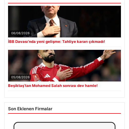
06/08/2026
İBB Davası’nda yeni gelişme: Tahliye kararı çıkmadı!
05/08/2026
Beşiktaş’tan Mohamed Salah sonrası dev hamle!
Son Eklenen Firmalar