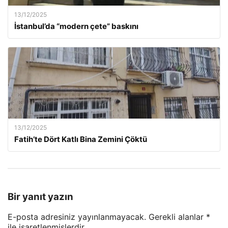
13/12/2025
İstanbul’da “modern çete” baskını
13/12/2025
Fatih’te Dört Katlı Bina Zemini Çöktü
Bir yanıt yazın
E-posta adresiniz yayınlanmayacak.
Gerekli alanlar
*
ile işaretlenmişlerdir