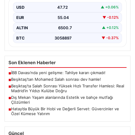
USD
47.72
▲ +0.06%
EUR
55.04
▼ -0.12%
ALTIN
6500.7
▲ +0.12%
BTC
3058897
▼ -0.37%
Son Eklenen Haberler
İBB Davası’nda yeni gelişme: Tahliye kararı çıkmadı!
■
Beşiktaş’tan Mohamed Salah sonrası dev hamle!
■
Beşiktaş’ta Salah Sonrası Yüksek Hızlı Transfer Hamlesi: Real
■
Madrid’in Yıldızı Kulübe Doğru
Dış Mekan Yaşam alanlarında Estetik ve bahçe mutfağı
■
Çözümleri
Hatay’da Büyük Bir Hobi ve Değerli Servet: Güvercinler ve
■
Özel Kümese Yatırım
Güncel