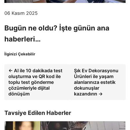
06 Kasım 2025
Bugün ne oldu? İşte günün ana
haberleri…
İlginizi Çekebilir
← AI ile 10 dakikada test
Şık Ev Dekorasyonu
oluşturma ve QR kod ile
Ürünleri ile yaşam
toplu test gönderme
alanlarınıza estetik
çözümleriyle dijital
dokunuşlar
dönüşüm
kazandırın →
Tavsiye Edilen Haberler