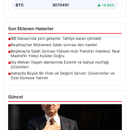
BTC
3070491
▲ +0.82%
Son Eklenen Haberler
İBB Davası’nda yeni gelişme: Tahliye kararı çıkmadı!
■
Beşiktaş’tan Mohamed Salah sonrası dev hamle!
■
Beşiktaş’ta Salah Sonrası Yüksek Hızlı Transfer Hamlesi: Real
■
Madrid’in Yıldızı Kulübe Doğru
Dış Mekan Yaşam alanlarında Estetik ve bahçe mutfağı
■
Çözümleri
Hatay’da Büyük Bir Hobi ve Değerli Servet: Güvercinler ve
■
Özel Kümese Yatırım
Güncel