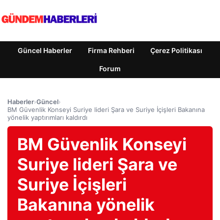
Güncel Haberler
Firma Rehberi
Çerez Politikası
Forum
Haberler
›
Güncel
›
BM Güvenlik Konseyi Suriye lideri Şara ve Suriye İçişleri Bakanına
yönelik yaptırımları kaldırdı
BM Güvenlik Konseyi
Suriye lideri Şara ve
Suriye İçişleri
Bakanına yönelik