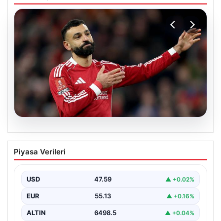
05.08.2026
Beşiktaş’tan Mohamed Salah sonrası
Piyasa Verileri
dev hamle!
USD
47.59
▲ +0.02%
EUR
55.13
▲ +0.16%
ALTIN
6498.5
▲ +0.04%