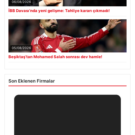
06/08/2026
İBB Davası’nda yeni gelişme: Tahliye kararı çıkmadı!
05/08/2026
Beşiktaş’tan Mohamed Salah sonrası dev hamle!
Son Eklenen Firmalar