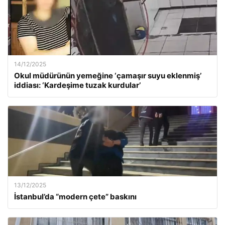
14/12/2025
Okul müdürünün yemeğine ‘çamaşır suyu eklenmiş’
iddiası: ‘Kardeşime tuzak kurdular’
13/12/2025
İstanbul’da “modern çete” baskını