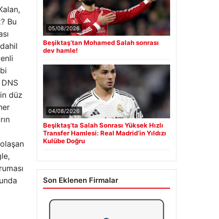
Kalan,
z? Bu
05/08/2026
ası
Beşiktaş’tan Mohamed Salah sonrası
dahil
dev hamle!
enli
bi
DNS
rin düz
her
04/08/2026
rın
Beşiktaş’ta Salah Sonrası Yüksek Hızlı
Transfer Hamlesi: Real Madrid’in Yıldızı
Kulübe Doğru
dolaşan
le,
oruması
nunda
Son Eklenen Firmalar