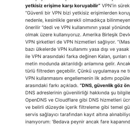
yetkisiz erişime karşı koruyabilir”
VPN'in sürekl
“Güvenli bir VPN bizi yetkisiz erişimlerden koruy
nedenle, kesinlikle gerekli olmadıkça bilinmeye
önerilir ”dedi ve VPN kullanımının yasal yönünde 
olmak üzere kullanıyoruz. Amerika Birleşik Devl
VPN şirketleri de VPN hizmetleri sağlıyor. “(Mas
bazı ülkelerde VPN kullanımı yasa dışı ve yasa
ile VPN arasındaki farka değinen Kalan, şunları s
metin modunda aktarıldığı anlamına gelir. Ancak
türlü filtreden geçebilir. Çünkü uygulamaya ne tü
VPN kullanmasını engellemenin ilk adımı popüler 
arasındaki farkı açıkladı.
“DNS, güvenlik göz ö
DNS adreslerinin güvenilirliği hakkında şu bilgi
OpenDNS ve Cloudflare gibi DNS hizmetleri ücret
ve belirli düzeyde içerik filtreleme gibi temel gü
servis sağlayıcı tarafından kayıt altına alınabil
inanıyorum: 'Bedava peynir ancak fare kapanınd