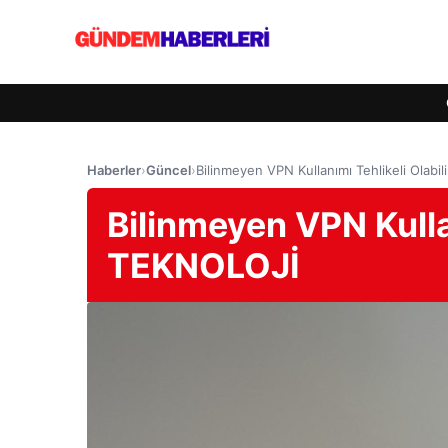
Haberler
›
Güncel
›
Bilinmeyen VPN Kullanımı Tehlikeli Olabi
Bilinmeyen VPN Kullan
TEKNOLOJİ