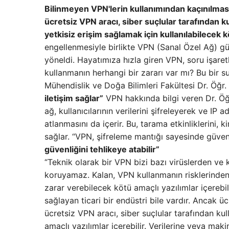
Bilinmeyen VPN'lerin kullanımından kaçınılması 
ücretsiz VPN aracı, siber suçlular tarafından k
yetkisiz erişim sağlamak için kullanılabilecek kö
engellenmesiyle birlikte VPN (Sanal Özel Ağ) g
yöneldi. Hayatımıza hızla giren VPN, soru işare
kullanmanın herhangi bir zararı var mı? Bu bir su
Mühendislik ve Doğa Bilimleri Fakültesi Dr. Öğr. Ü
iletişim sağlar”
VPN hakkında bilgi veren Dr. Öğr
ağ, kullanıcılarının verilerini şifreleyerek ve I
atlanmasını da içerir. Bu, tarama etkinliklerini, k
sağlar. “VPN, şifreleme mantığı sayesinde güvenli
güvenliğini tehlikeye atabilir”
“Teknik olarak bir VPN bizi bazı virüslerden ve
koruyamaz. Kalan, VPN kullanmanın risklerinden b
zarar verebilecek kötü amaçlı yazılımlar içerebi
sağlayan ticari bir endüstri bile vardır. Ancak üc
ücretsiz VPN aracı, siber suçlular tarafından kul
amaçlı yazılımlar içerebilir. Verilerine veya makin