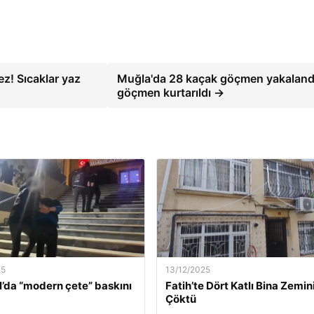
z! Sıcaklar yaz
Muğla'da 28 kaçak göçmen yakaland
göçmen kurtarıldı →
25
13/12/2025
l’da “modern çete” baskını
Fatih’te Dört Katlı Bina Zemin
Çöktü