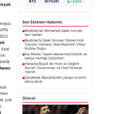
Salah’ın transferinden olumsuz…
BTC
3070491
▲ +0.82%
Birçok
Son Eklenen Haberler
anmaya
? VPN
Beşiktaş’tan Mohamed Salah sonrası
■
dev hamle!
(İSU)
Beşiktaş’ta Salah Sonrası Yüksek Hızlı
■
li
Transfer Hamlesi: Real Madrid’in Yıldızı
 özel
Kulübe Doğru
Dış Mekan Yaşam alanlarında Estetik ve
nın
■
bahçe mutfağı Çözümleri
erklik
Hatay’da Büyük Bir Hobi ve Değerli
■
lanıcı
Servet: Güvercinler ve Özel Kümese
Yatırım
Çanakkale Bayramiç’teki yangın kontrol
■
altına alındı
nize
tleri
Güncel
Pek çok
ü
i