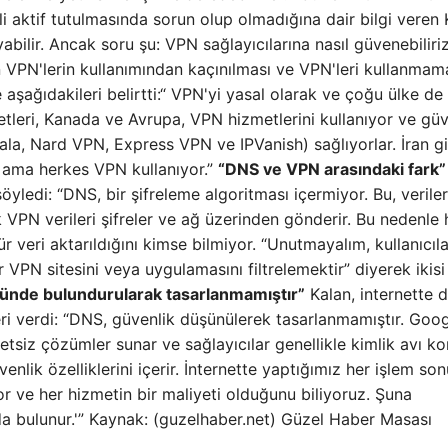
i aktif tutulmasında sorun olup olmadığına dair bilgi veren 
abilir. Ancak soru şu: VPN sağlayıcılarına nasıl güvenebiliri
n VPN'lerin kullanımından kaçınılması ve VPN'leri kullanmam
aşağıdakileri belirtti:“ VPN'yi yasal olarak ve çoğu ülke de 
etleri, Kanada ve Avrupa, VPN hizmetlerini kullanıyor ve güv
ala, Nard VPN, Express VPN ve IPVanish) sağlıyorlar. İran gi
k ama herkes VPN kullanıyor.”
“DNS ve VPN arasındaki fark”
öyledi: “DNS, bir şifreleme algoritması içermiyor. Bu, verile
 VPN verileri şifreler ve ağ üzerinden gönderir. Bu nedenle 
r veri aktarıldığını kimse bilmiyor. “Unutmayalım, kullanıcıla
VPN sitesini veya uygulamasını filtrelemektir” diyerek ikisi
nünde bulundurularak tasarlanmamıştır”
Kalan, internette 
leri verdi: “DNS, güvenlik düşünülerek tasarlanmamıştır. Goog
siz çözümler sunar ve sağlayıcılar genellikle kimlik avı k
venlik özelliklerini içerir. İnternette yaptığımız her işlem so
iyor ve her hizmetin bir maliyeti olduğunu biliyoruz. Şuna
a bulunur.'” Kaynak: (guzelhaber.net) Güzel Haber Masası