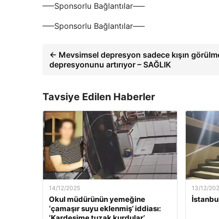
—–Sponsorlu Bağlantılar—–
—–Sponsorlu Bağlantılar—–
← Mevsimsel depresyon sadece kışın görülme
depresyonunu artırıyor – SAĞLIK
Tavsiye Edilen Haberler
14/12/2025
13/12/20
Okul müdürünün yemeğine
İstanbu
‘çamaşır suyu eklenmiş’ iddiası:
‘Kardeşime tuzak kurdular’