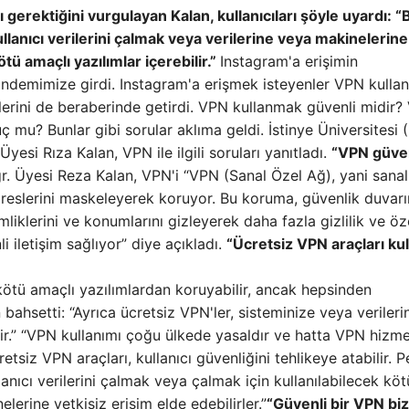
gerektiğini vurgulayan Kalan, kullanıcıları şöyle uyardı: “
ullanıcı verilerini çalmak veya verilerine veya makinelerine
tü amaçlı yazılımlar içerebilir.”
Instagram'a erişimin
ündemimize girdi. Instagram'a erişmek isteyenler VPN kull
tlerini de beraberinde getirdi. VPN kullanmak güvenli midir
ç mu? Bunlar gibi sorular aklıma geldi. İstinye Üniversitesi 
yesi Rıza Kalan, VPN ile ilgili soruları yanıtladı.
“VPN güven
. Üyesi Reza Kalan, VPN'i “VPN (Sanal Özel Ağ), yani sanal
P adreslerini maskeleyerek koruyor. Bu koruma, güvenlik duvarı
imliklerini ve konumlarını gizleyerek daha fazla gizlilik ve öz
 iletişim sağlıyor” diye açıkladı.
“Ücretsiz VPN araçları kul
 kötü amaçlı yazılımlardan koruyabilir, ancak hepsinden
ahsetti: “Ayrıca ücretsiz VPN'ler, sisteminize veya verileri
lir.” “VPN kullanımı çoğu ülkede yasaldır ve hatta VPN hizme
retsiz VPN araçları, kullanıcı güvenliğini tehlikeye atabilir. 
lanıcı verilerini çalmak veya çalmak için kullanılabilecek köt
elerine yetkisiz erişim elde edebilirler.”
“Güvenli bir VPN biz