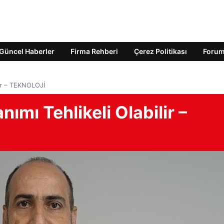
Güncel Haberler
Firma Rehberi
Çerez Politikası
Foru
lir – TEKNOLOJİ
ımı Tehlikeli Olabilir –