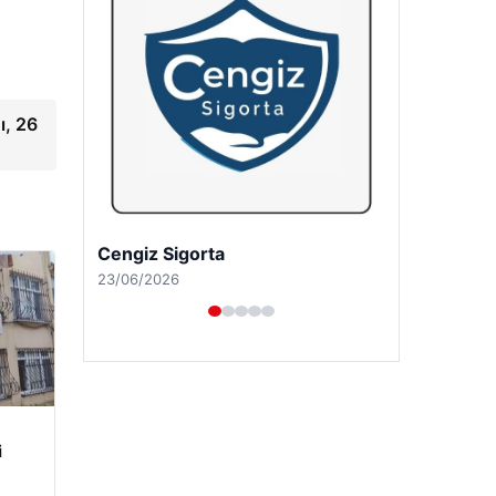
ı, 26
Hastaş Beton
26/05/2026
i