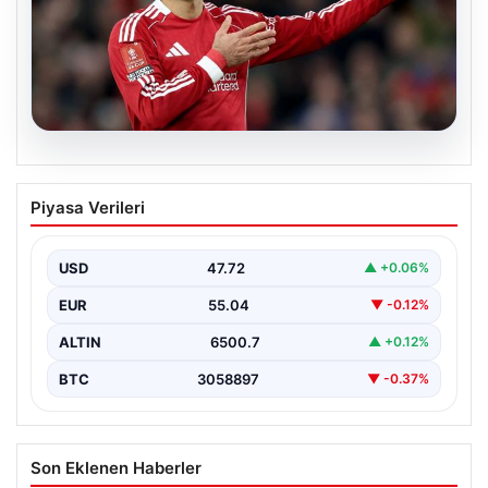
05.08.2026
Beşiktaş’tan Mohamed Salah sonrası
Piyasa Verileri
dev hamle!
USD
47.72
▲ +0.06%
EUR
55.04
▼ -0.12%
ALTIN
6500.7
▲ +0.12%
BTC
3058897
▼ -0.37%
Son Eklenen Haberler