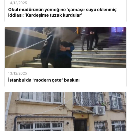
14/12/2025
Okul müdürünün yemeğine ‘çamaşır suyu eklenmiş’
iddiası: ‘Kardeşime tuzak kurdular’
13/12/2025
İstanbul’da “modern çete” baskını