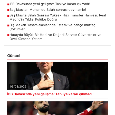
İBB Davası’nda yeni gelişme: Tahliye kararı çıkmadı!
■
Beşiktaş’tan Mohamed Salah sonrası dev hamle!
■
Beşiktaş’ta Salah Sonrası Yüksek Hızlı Transfer Hamlesi: Real
■
Madrid’in Yıldızı Kulübe Doğru
Dış Mekan Yaşam alanlarında Estetik ve bahçe mutfağı
■
Çözümleri
Hatay’da Büyük Bir Hobi ve Değerli Servet: Güvercinler ve
■
Özel Kümese Yatırım
Güncel
06/08/2026
İBB Davası’nda yeni gelişme: Tahliye kararı çıkmadı!