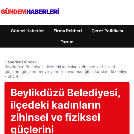
Güncel Haberler
Firma Rehberi
Çerez Politikası
Forum
Haberler
›
Güncel
›
Beylikdüzü Belediyesi, ilçedeki kadınların zihinsel ve fiziksel
güçlerini güçlendirmeye yönelik savunma eğitim kursları düzenliyor
– SPOR
Beylikdüzü Belediyesi,
ilçedeki kadınların
zihinsel ve fiziksel
güçlerini