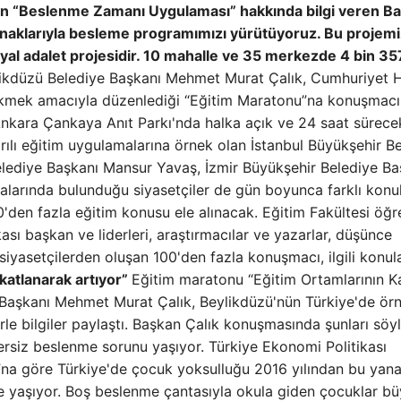
lan “Beslenme Zamanı Uygulaması” hakkında bilgi veren B
 kaynaklarıyla besleme programımızı yürütüyoruz. Bu projem
al adalet projesidir. 10 mahalle ve 35 merkezde 4 bin 35
ikdüzü Belediye Başkanı Mehmet Murat Çalık, Cumhuriyet 
 çekmek amacıyla düzenlediği “Eğitim Maratonu”na konuşmacı
Ankara Çankaya Anıt Parkı'nda halka açık ve 24 saat sürece
rılı eğitim uygulamalarına örnek olan İstanbul Büyükşehir B
ediye Başkanı Mansur Yavaş, İzmir Büyükşehir Belediye Ba
ralarında bulunduğu siyasetçiler de gün boyunca farklı konu
0'den fazla eğitim konusu ele alınacak. Eğitim Fakültesi öğr
ası başkan ve liderleri, araştırmacılar ve yazarlar, düşünce
 siyasetçilerden oluşan 100'den fazla konuşmacı, ilgili konul
katlanarak artıyor”
Eğitim maratonu “Eğitim Ortamlarının Ka
 Başkanı Mehmet Murat Çalık, Beylikdüzü'nün Türkiye'de ör
le bilgiler paylaştı. Başkan Çalık konuşmasında şunları söyl
ersiz beslenme sorunu yaşıyor. Türkiye Ekonomi Politikası
”na göre Türkiye'de çocuk yoksulluğu 2016 yılından bu yan
de yaşıyor. Boş beslenme çantasıyla okula giden çocuklar b