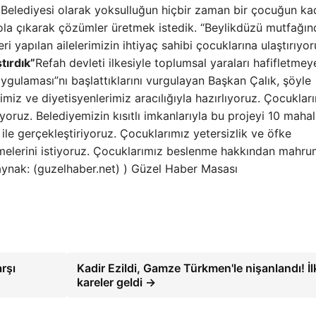
ü Belediyesi olarak yoksulluğun hiçbir zaman bir çocuğun ka
yola çıkarak çözümler üretmek istedik. “Beylikdüzü mutfağın
i yapılan ailelerimizin ihtiyaç sahibi çocuklarına ulaştırıyor
tırdık”
Refah devleti ilkesiyle toplumsal yaraları hafifletmey
ygulaması”nı başlattıklarını vurgulayan Başkan Çalık, şöyle
iz ve diyetisyenlerimiz aracılığıyla hazırlıyoruz. Çocukları
oruz. Belediyemizin kısıtlı imkanlarıyla bu projeyi 10 maha
e gerçekleştiriyoruz. Çocuklarımız yetersizlik ve öfke
melerini istiyoruz. Çocuklarımız beslenme hakkından mahru
aynak: (guzelhaber.net) ) Güzel Haber Masası
rşı
Kadir Ezildi, Gamze Türkmen'le nişanlandı! İl
kareler geldi →