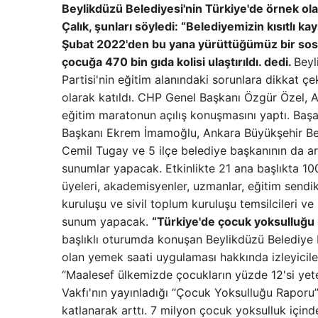
Beylikdüzü Belediyesi'nin Türkiye'de örnek o
Çalık, şunları söyledi: “Belediyemizin kısıtlı
Şubat 2022'den bu yana yürüttüğümüz bir sosy
çocuğa 470 bin gıda kolisi ulaştırıldı. dedi.
Beyl
Partisi'nin eğitim alanındaki sorunlara dikkat
olarak katıldı. CHP Genel Başkanı Özgür Özel, 
eğitim maratonun açılış konuşmasını yaptı. Başa
Başkanı Ekrem İmamoğlu, Ankara Büyükşehir Bel
Cemil Tugay ve 5 ilçe belediye başkanının da a
sunumlar yapacak. Etkinlikte 21 ana başlıkta 10
üyeleri, akademisyenler, uzmanlar, eğitim sendik
kuruluşu ve sivil toplum kuruluşu temsilcileri ve
sunum yapacak.
“Türkiye'de çocuk yoksulluğu 
başlıklı oturumda konuşan Beylikdüzü Belediye
olan yemek saati uygulaması hakkında izleyiciler
“Maalesef ülkemizde çocukların yüzde 12'si yet
Vakfı'nın yayınladığı “Çocuk Yoksulluğu Raporu
katlanarak arttı. 7 milyon çocuk yoksulluk için