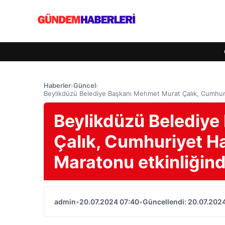
Haberler
›
Güncel
›
Beylikdüzü Belediye Başkanı Mehmet Murat Çalık, Cumhuri
Beylikdüzü Belediy
Çalık, Cumhuriyet Hal
Maratonu etkinliği
admin
•
20.07.2024 07:40
•
Güncellendi: 20.07.202