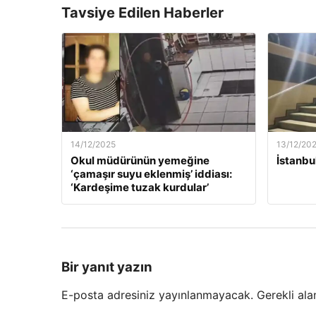
Tavsiye Edilen Haberler
14/12/2025
13/12/20
Okul müdürünün yemeğine
İstanbu
‘çamaşır suyu eklenmiş’ iddiası:
‘Kardeşime tuzak kurdular’
Bir yanıt yazın
E-posta adresiniz yayınlanmayacak.
Gerekli ala