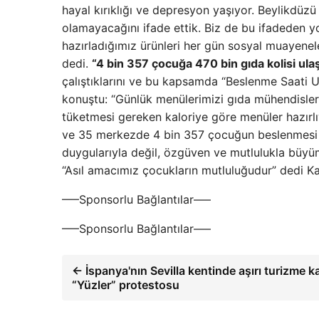
hayal kırıklığı ve depresyon yaşıyor. Beylikdüz
olamayacağını ifade ettik. Biz de bu ifadeden 
hazırladığımız ürünleri her gün sosyal muayeneler
dedi.
“4 bin 357 çocuğa 470 bin gıda kolisi ulaş
çalıştıklarını ve bu kapsamda “Beslenme Saati U
konuştu: “Günlük menülerimizi gıda mühendislerim
tüketmesi gereken kaloriye göre menüler hazırlıy
ve 35 merkezde 4 bin 357 çocuğun beslenmesi il
duygularıyla değil, özgüven ve mutlulukla büyü
“Asıl amacımız çocukların mutluluğudur” dedi K
—–Sponsorlu Bağlantılar—–
—–Sponsorlu Bağlantılar—–
← İspanya'nın Sevilla kentinde aşırı turizme ka
“Yüzler” protestosu