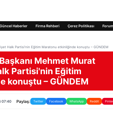
Güncel Haberler
Firma Rehberi
Çerez Politikası
Foru
yet Halk Partisi'nin Eğitim Maratonu etkinliğinde konuştu – GÜNDEM
e Başkanı Mehmet Murat
k Partisi'nin Eğitim
nde konuştu – GÜNDEM
Paylaş:
4 07:40
Twitter
Facebook
WhatsApp
Reddit
Pinte