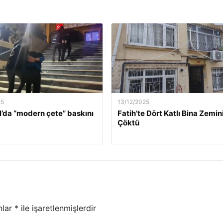
25
13/12/2025
l’da “modern çete” baskını
Fatih’te Dört Katlı Bina Zemin
Çöktü
nlar
*
ile işaretlenmişlerdir