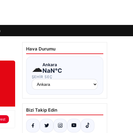
m
Hava Durumu
☁
Ankara
NaN°C
ŞEHIR SEÇ
Bizi Takip Edin
rest