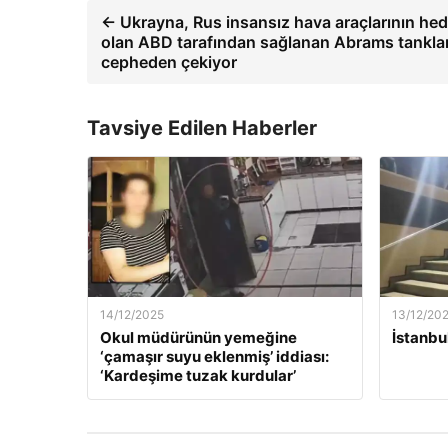
← Ukrayna, Rus insansız hava araçlarının hed
olan ABD tarafından sağlanan Abrams tanklar
cepheden çekiyor
Tavsiye Edilen Haberler
14/12/2025
13/12/20
Okul müdürünün yemeğine
İstanbu
‘çamaşır suyu eklenmiş’ iddiası:
‘Kardeşime tuzak kurdular’