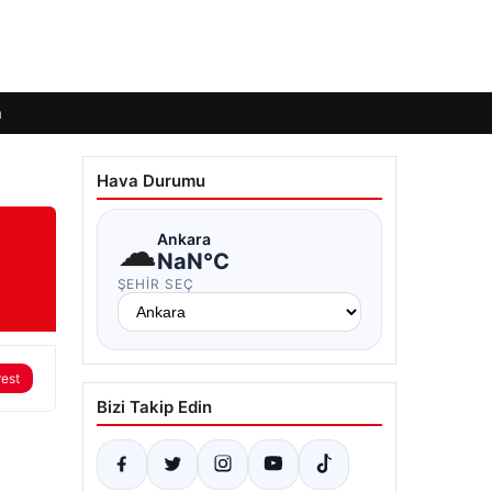
m
Hava Durumu
☁
Ankara
NaN°C
ŞEHIR SEÇ
rest
Bizi Takip Edin