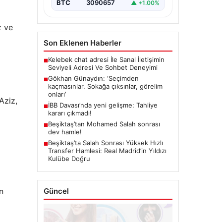
BTC
3090657
▲ +1.00%
z ve
Son Eklenen Haberler
Kelebek chat adresi İle Sanal İletişimin
■
Seviyeli Adresi Ve Sohbet Deneyimi
Gökhan Günaydın: ‘Seçimden
■
kaçmasınlar. Sokağa çıksınlar, görelim
onları’
Aziz,
İBB Davası’nda yeni gelişme: Tahliye
■
kararı çıkmadı!
Beşiktaş’tan Mohamed Salah sonrası
■
dev hamle!
Beşiktaş’ta Salah Sonrası Yüksek Hızlı
■
Transfer Hamlesi: Real Madrid’in Yıldızı
Kulübe Doğru
n
Güncel