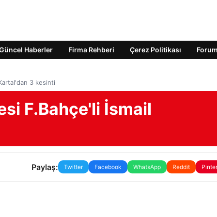
Güncel Haberler
Firma Rehberi
Çerez Politikası
Foru
Kartal'dan 3 kesinti
si F.Bahçe'li İsmail
Paylaş:
Twitter
Facebook
WhatsApp
Reddit
Pinte