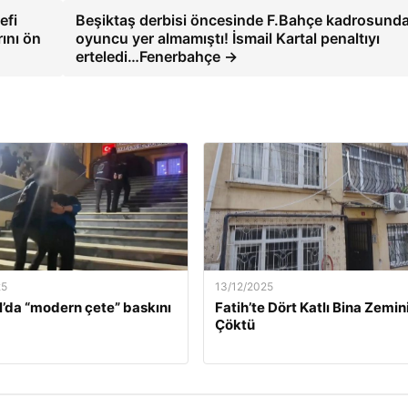
efi
Beşiktaş derbisi öncesinde F.Bahçe kadrosunda
ını ön
oyuncu yer almamıştı! İsmail Kartal penaltıyı
erteledi…Fenerbahçe →
25
13/12/2025
l’da “modern çete” baskını
Fatih’te Dört Katlı Bina Zemin
Çöktü