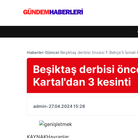
Haberler
›
Güncel
›
Beşiktaş derbisi öncesi F.Bahçe'li İsmail 
Beşiktaş derbisi önce
Kartal'dan 3 kesinti
admin
•
27.04.2024 15:28
KAYNAK
Hayranlar