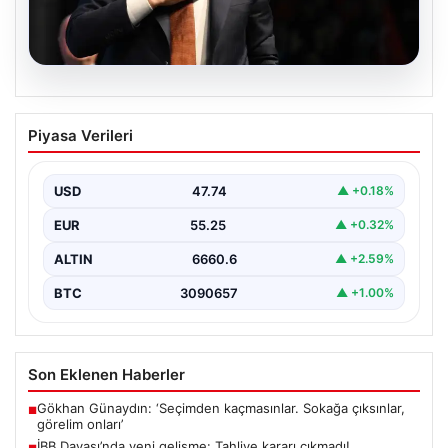
06.08.2026
İBB Davası’nda yeni gelişme: Tahliye
Piyasa Verileri
kararı çıkmadı!
USD
47.74
▲ +0.18%
EUR
55.25
▲ +0.32%
ALTIN
6660.6
▲ +2.59%
BTC
3090657
▲ +1.00%
Son Eklenen Haberler
Gökhan Günaydın: ‘Seçimden kaçmasınlar. Sokağa çıksınlar,
■
görelim onları’
İBB Davası’nda yeni gelişme: Tahliye kararı çıkmadı!
■