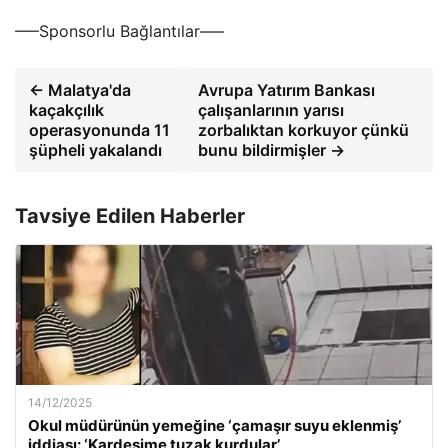
—–Sponsorlu Bağlantılar—–
← Malatya'da
Avrupa Yatırım Bankası
kaçakçılık
çalışanlarının yarısı
operasyonunda 11
zorbalıktan korkuyor çünkü
şüpheli yakalandı
bunu bildirmişler →
Tavsiye Edilen Haberler
14/12/2025
Okul müdürünün yemeğine ‘çamaşır suyu eklenmiş’
iddiası: ‘Kardeşime tuzak kurdular’