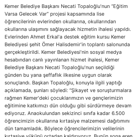
Kemer Belediye Başkanı Necati Topaloğlu'nun “Eğitim
Varsa Gelecek Var” projesi kapsamında lise
öğrencilerinin evlerinden okullarına, okullarından
okullarına ulaşımını sağlayacak hizmetin ihalesi yapıldı.
Evlerinden Ahmet Erkal'a destek eğitim kursu Kemer
Belediyesi şehit Ömer Halisdemir'in toplantı salonunda
gerçekleştirildi. Kemer Belediyesi'nin sosyal medya
hesabından canlı yayınlanan hizmet ihalesi, Kemer
Belediye Başkanı Necati Topaloğlu'nun seçildiği
günden bu yana şeffaflık ilkesine uygun olarak
sonuçlandı. Başkan Topaloğlu, konuyla ilgili yaptığı
açıklamada, şunları söyledi: “Şikayet ve soruşturmalara
rağmen Kemer'deki çocuklarımızın ve gençlerimizin
eğitimine katkımızı dün olduğu gibi sürdürmeye devam
ediyoruz. Anaokulundan sekizinci sınıfa kadar 6.500
öğrencimizin okullarına kırtasiye malzemesi dağıtımını
dün tamamladık. Böylece öğrencilerimizin velilerinin
kırtasiye yükünü ortadan kaldırıyoruz. Bugün sona eren