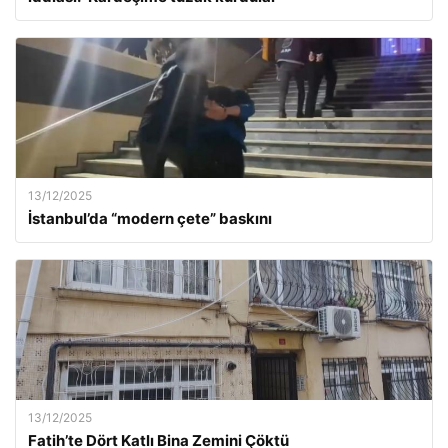
13/12/2025
İstanbul’da “modern çete” baskını
13/12/2025
Fatih’te Dört Katlı Bina Zemini Çöktü