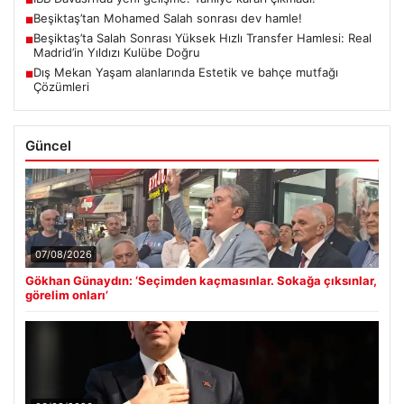
Beşiktaş’tan Mohamed Salah sonrası dev hamle!
■
Beşiktaş’ta Salah Sonrası Yüksek Hızlı Transfer Hamlesi: Real
■
Madrid’in Yıldızı Kulübe Doğru
Dış Mekan Yaşam alanlarında Estetik ve bahçe mutfağı
■
Çözümleri
Güncel
07/08/2026
Gökhan Günaydın: ‘Seçimden kaçmasınlar. Sokağa çıksınlar,
görelim onları’