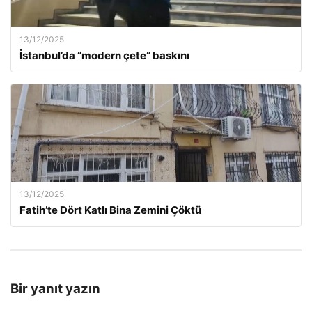
13/12/2025
İstanbul’da “modern çete” baskını
13/12/2025
Fatih’te Dört Katlı Bina Zemini Çöktü
Bir yanıt yazın