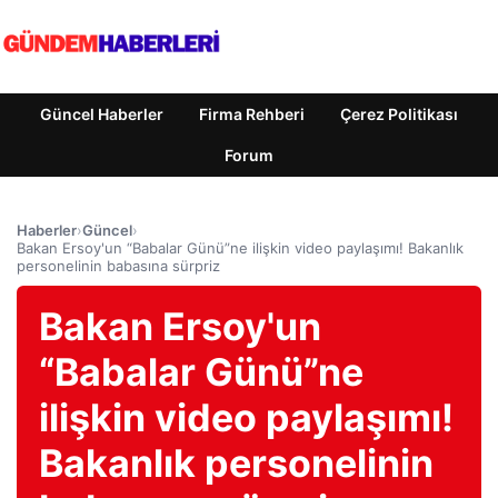
Güncel Haberler
Firma Rehberi
Çerez Politikası
Forum
Haberler
›
Güncel
›
Bakan Ersoy'un “Babalar Günü”ne ilişkin video paylaşımı! Bakanlık
personelinin babasına sürpriz
Bakan Ersoy'un
“Babalar Günü”ne
ilişkin video paylaşımı!
Bakanlık personelinin