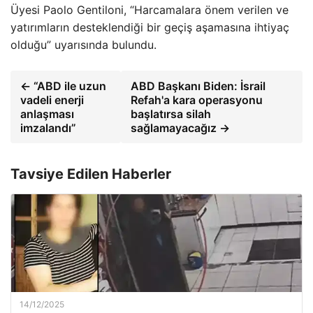
Üyesi Paolo Gentiloni, “Harcamalara önem verilen ve
yatırımların desteklendiği bir geçiş aşamasına ihtiyaç
olduğu” uyarısında bulundu.
← “ABD ile uzun
ABD Başkanı Biden: İsrail
vadeli enerji
Refah'a kara operasyonu
anlaşması
başlatırsa silah
imzalandı”
sağlamayacağız →
Tavsiye Edilen Haberler
14/12/2025