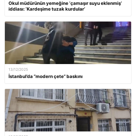
Okul müdürünün yemeğine ‘çamaşır suyu eklenmiş’
iddiası: ‘Kardeşime tuzak kurdular’
13/12/2025
İstanbul’da “modern çete” baskını