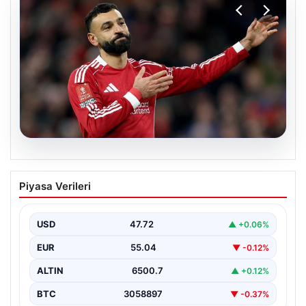
05.08.2026
Beşiktaş’tan Mohamed Salah sonrası
Piyasa Verileri
dev hamle!
USD
47.72
▲ +0.06%
EUR
55.04
▼ -0.12%
ALTIN
6500.7
▲ +0.12%
BTC
3058897
▼ -0.37%