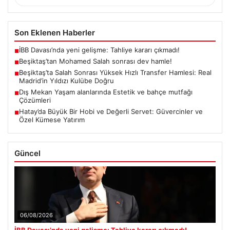
Son Eklenen Haberler
İBB Davası’nda yeni gelişme: Tahliye kararı çıkmadı!
■
Beşiktaş’tan Mohamed Salah sonrası dev hamle!
■
Beşiktaş’ta Salah Sonrası Yüksek Hızlı Transfer Hamlesi: Real
■
Madrid’in Yıldızı Kulübe Doğru
Dış Mekan Yaşam alanlarında Estetik ve bahçe mutfağı
■
Çözümleri
Hatay’da Büyük Bir Hobi ve Değerli Servet: Güvercinler ve
■
Özel Kümese Yatırım
Güncel
06/08/2026