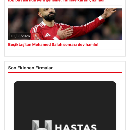
İBB Davası’nda yeni gelişme: Tahliye kararı çıkmadı!
05/08/2026
Beşiktaş’tan Mohamed Salah sonrası dev hamle!
Son Eklenen Firmalar