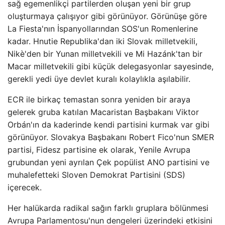
sağ egemenlikçi partilerden oluşan yeni bir grup
oluşturmaya çalışıyor gibi görünüyor. Görünüşe göre
La Fiesta'nın İspanyollarından SOS'un Romenlerine
kadar. Hnutie Republika'dan iki Slovak milletvekili,
Nikè'den bir Yunan milletvekili ve Mi Hazánk'tan bir
Macar milletvekili gibi küçük delegasyonlar sayesinde,
gerekli yedi üye devlet kuralı kolaylıkla aşılabilir.
ECR ile birkaç temastan sonra yeniden bir araya
gelerek gruba katılan Macaristan Başbakanı Viktor
Orbán'ın da kaderinde kendi partisini kurmak var gibi
görünüyor. Slovakya Başbakanı Robert Fico'nun SMER
partisi, Fidesz partisine ek olarak, Yenile Avrupa
grubundan yeni ayrılan Çek popülist ANO partisini ve
muhalefetteki Sloven Demokrat Partisini (SDS)
içerecek.
Her halükarda radikal sağın farklı gruplara bölünmesi
Avrupa Parlamentosu'nun dengeleri üzerindeki etkisini