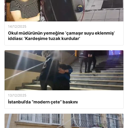
14/12/2025
Okul müdürünün yemeğine ‘çamaşır suyu eklenmiş’
iddiası: ‘Kardeşime tuzak kurdular’
13/12/2025
İstanbul’da “modern çete” baskını