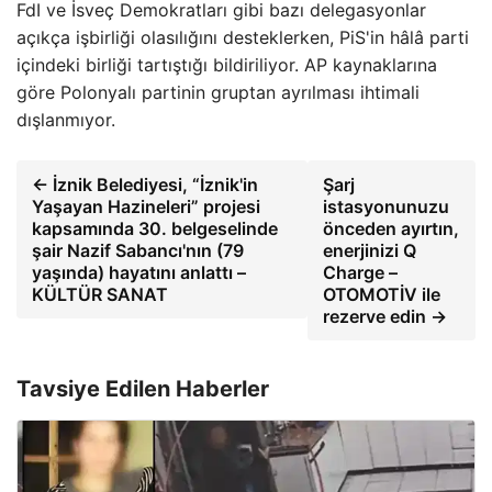
FdI ve İsveç Demokratları gibi bazı delegasyonlar
açıkça işbirliği olasılığını desteklerken, PiS'in hâlâ parti
içindeki birliği tartıştığı bildiriliyor. AP kaynaklarına
göre Polonyalı partinin gruptan ayrılması ihtimali
dışlanmıyor.
← İznik Belediyesi, “İznik'in
Şarj
Yaşayan Hazineleri” projesi
istasyonunuzu
kapsamında 30. belgeselinde
önceden ayırtın,
şair Nazif Sabancı'nın (79
enerjinizi Q
yaşında) hayatını anlattı –
Charge –
KÜLTÜR SANAT
OTOMOTİV ile
rezerve edin →
Tavsiye Edilen Haberler