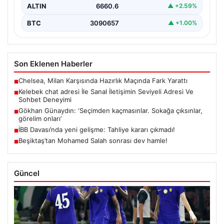
ALTIN
6660.6
▲ +2.59%
BTC
3090657
▲ +1.00%
Son Eklenen Haberler
Chelsea, Milan Karşısında Hazırlık Maçında Fark Yarattı
■
Kelebek chat adresi İle Sanal İletişimin Seviyeli Adresi Ve
■
Sohbet Deneyimi
Gökhan Günaydın: ‘Seçimden kaçmasınlar. Sokağa çıksınlar,
■
görelim onları’
İBB Davası’nda yeni gelişme: Tahliye kararı çıkmadı!
■
Beşiktaş’tan Mohamed Salah sonrası dev hamle!
■
Güncel