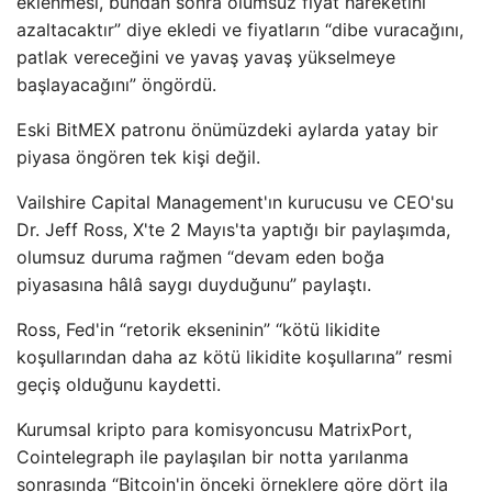
eklenmesi, bundan sonra olumsuz fiyat hareketini
azaltacaktır” diye ekledi ve fiyatların “dibe vuracağını,
patlak vereceğini ve yavaş yavaş yükselmeye
başlayacağını” öngördü.
Eski BitMEX patronu önümüzdeki aylarda yatay bir
piyasa öngören tek kişi değil.
Vailshire Capital Management'ın kurucusu ve CEO'su
Dr. Jeff Ross, X'te 2 Mayıs'ta yaptığı bir paylaşımda,
olumsuz duruma rağmen “devam eden boğa
piyasasına hâlâ saygı duyduğunu” paylaştı.
Ross, Fed'in “retorik ekseninin” “kötü likidite
koşullarından daha az kötü likidite koşullarına” resmi
geçiş olduğunu kaydetti.
Kurumsal kripto para komisyoncusu MatrixPort,
Cointelegraph ile paylaşılan bir notta yarılanma
sonrasında “Bitcoin'in önceki örneklere göre dört ila