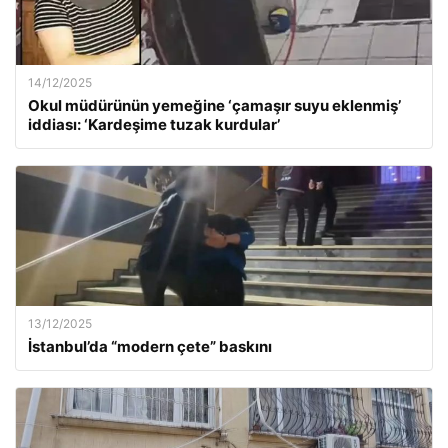
14/12/2025
Okul müdürünün yemeğine ‘çamaşır suyu eklenmiş’
iddiası: ‘Kardeşime tuzak kurdular’
13/12/2025
İstanbul’da “modern çete” baskını