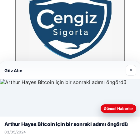
×
Göz Atın
Hastaş Beton
26/05/2026
Web sitemizi nasıl kullandığınızı daha iyi anlayabilmek,
Güncel Haberler
deneyiminizi kişiselleştirmek ve geliştirmek amacıyla çerezler
kullanıyoruz.
Çerez Politikamız
Arthur Hayes Bitcoin için bir sonraki adımı öngördü
Reddet
Kabul Et
03/05/2024