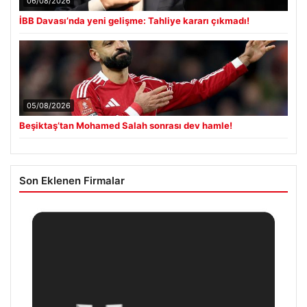
06/08/2026
İBB Davası’nda yeni gelişme: Tahliye kararı çıkmadı!
05/08/2026
Beşiktaş’tan Mohamed Salah sonrası dev hamle!
Son Eklenen Firmalar