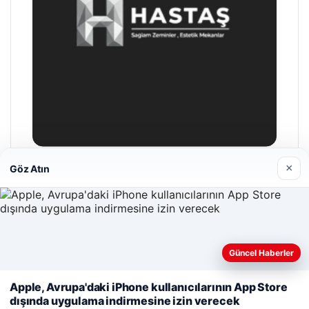
×
Göz Atın
Hastaş Beton
26/05/2026
Güncel Haberler
Web sitemizi nasıl kullandığınızı daha iyi anlayabilmek,
deneyiminizi kişiselleştirmek ve geliştirmek amacıyla çerezler
Apple, Avrupa'daki iPhone kullanıcılarının App Store
kullanıyoruz.
Çerez Politikamız
dışında uygulama indirmesine izin verecek
© 2026 Gündem Haberleri – Güncel Haberler