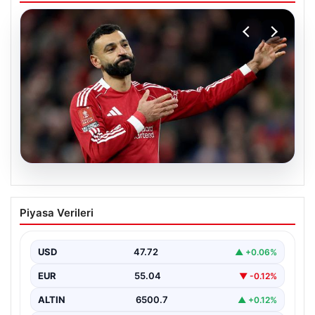
05.08.2026
Beşiktaş’tan Mohamed Salah sonrası
Piyasa Verileri
dev hamle!
USD
47.72
▲ +0.06%
EUR
55.04
▼ -0.12%
ALTIN
6500.7
▲ +0.12%