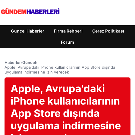
Güncel Haberler
Firma Rehberi
Çerez Politikası
Forum
Haberler
›
Güncel
›
Apple, Avrupa'daki iPhone kullanıcılarının App Store dışında
uygulama indirmesine izin verecek
Apple, Avrupa'daki
iPhone kullanıcılarının
App Store dışında
uygulama indirmesine