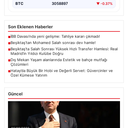
BTC
3058897
▼ -0.37%
Son Eklenen Haberler
İBB Davası’nda yeni gelişme: Tahliye kararı çıkmadı!
■
Beşiktaş’tan Mohamed Salah sonrası dev hamle!
■
Beşiktaş’ta Salah Sonrası Yüksek Hızlı Transfer Hamlesi: Real
■
Madrid’in Yıldızı Kulübe Doğru
Dış Mekan Yaşam alanlarında Estetik ve bahçe mutfağı
■
Çözümleri
Hatay’da Büyük Bir Hobi ve Değerli Servet: Güvercinler ve
■
Özel Kümese Yatırım
Güncel