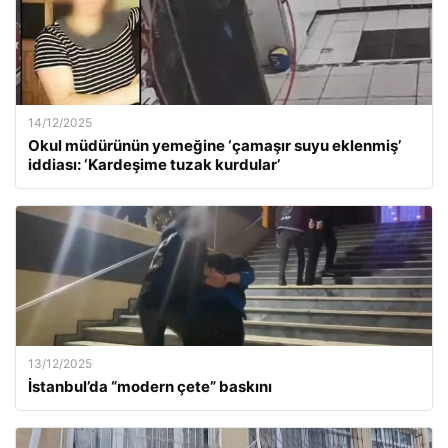
14/12/2025
Okul müdürünün yemeğine ‘çamaşır suyu eklenmiş’
iddiası: ‘Kardeşime tuzak kurdular’
13/12/2025
İstanbul’da “modern çete” baskını