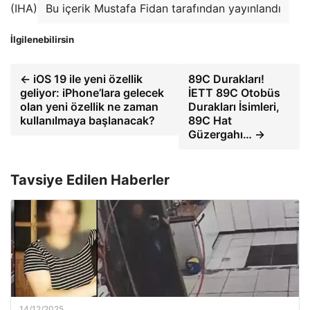
(IHA)
Bu içerik Mustafa Fidan tarafından yayınlandı
İlgilenebilirsin
← iOS 19 ile yeni özellik
89C Durakları!
geliyor: iPhone’lara gelecek
İETT 89C Otobüs
olan yeni özellik ne zaman
Durakları İsimleri,
kullanılmaya başlanacak?
89C Hat
Güzergahı… →
Tavsiye Edilen Haberler
14/12/2025