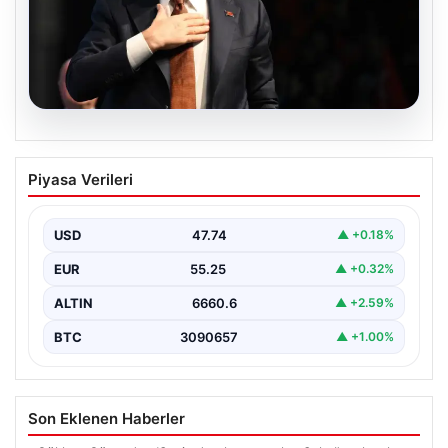
06.08.2026
İBB Davası’nda yeni gelişme: Tahliye
Piyasa Verileri
kararı çıkmadı!
USD
47.74
▲ +0.18%
EUR
55.25
▲ +0.32%
ALTIN
6660.6
▲ +2.59%
BTC
3090657
▲ +1.00%
Son Eklenen Haberler