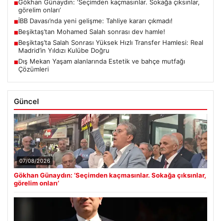
Gökhan Günaydın: ‘Seçimden kaçmasınlar. Sokağa çıksınlar,
■
görelim onları’
İBB Davası’nda yeni gelişme: Tahliye kararı çıkmadı!
■
Beşiktaş’tan Mohamed Salah sonrası dev hamle!
■
Beşiktaş’ta Salah Sonrası Yüksek Hızlı Transfer Hamlesi: Real
■
Madrid’in Yıldızı Kulübe Doğru
Dış Mekan Yaşam alanlarında Estetik ve bahçe mutfağı
■
Çözümleri
Güncel
07/08/2026
Gökhan Günaydın: ‘Seçimden kaçmasınlar. Sokağa çıksınlar,
görelim onları’