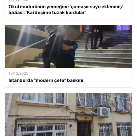
Okul müdürünün yemeğine ‘çamaşır suyu eklenmiş’
iddiası: ‘Kardeşime tuzak kurdular’
13/12/2025
İstanbul’da “modern çete” baskını