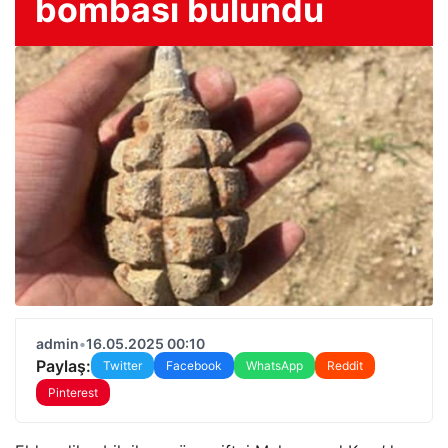
bombası bulundu
admin
•
16.05.2025 00:10
Paylaş:
Twitter
Facebook
WhatsApp
Reddit
Pinterest