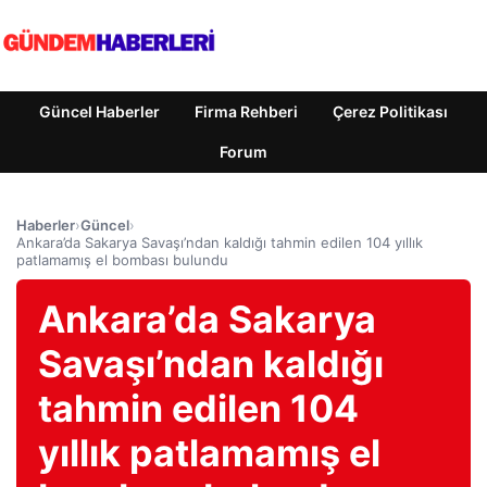
Güncel Haberler
Firma Rehberi
Çerez Politikası
Forum
Haberler
›
Güncel
›
Ankara’da Sakarya Savaşı’ndan kaldığı tahmin edilen 104 yıllık
patlamamış el bombası bulundu
Ankara’da Sakarya
Savaşı’ndan kaldığı
tahmin edilen 104
yıllık patlamamış el