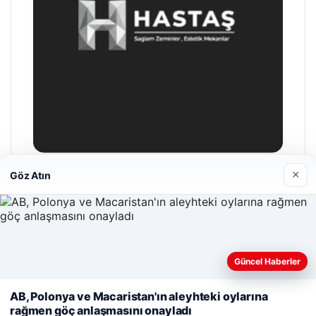
×
Göz Atın
Hastaş Beton
26/05/2026
Güncel Haberler
Web sitemizi nasıl kullandığınızı daha iyi anlayabilmek,
deneyiminizi kişiselleştirmek ve geliştirmek amacıyla çerezler
AB, Polonya ve Macaristan'ın aleyhteki oylarına
kullanıyoruz.
Çerez Politikamız
rağmen göç anlaşmasını onayladı
© 2026 Gündem Haberleri – Güncel Haberler