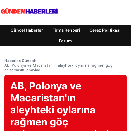
Güncel Haberler
Firma Rehberi
Çerez Politikası
Forum
Haberler
›
Güncel
›
AB, Polonya ve Macaristan'ın aleyhteki oylarına rağmen göç
anlaşmasını onayladı
AB, Polonya ve
Macaristan'ın
aleyhteki oylarına
rağmen göç