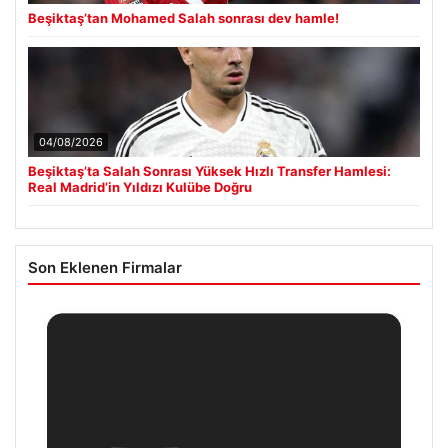
Beşiktaş’tan Mohamed Salah sonrası dev hamle!
04/08/2026
Beşiktaş’ta Salah Sonrası Yüksek Hızlı Transfer Hamlesi:
Real Madrid’in Yıldızı Kulübe Doğru
Son Eklenen Firmalar