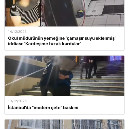
14/12/2025
Okul müdürünün yemeğine ‘çamaşır suyu eklenmiş’
iddiası: ‘Kardeşime tuzak kurdular’
13/12/2025
İstanbul’da “modern çete” baskını