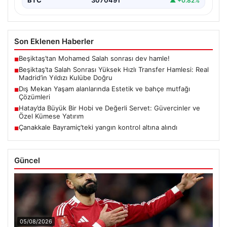
BTC
3070491
▲ +0.82%
Son Eklenen Haberler
Beşiktaş’tan Mohamed Salah sonrası dev hamle!
■
Beşiktaş’ta Salah Sonrası Yüksek Hızlı Transfer Hamlesi: Real
■
Madrid’in Yıldızı Kulübe Doğru
Dış Mekan Yaşam alanlarında Estetik ve bahçe mutfağı
■
Çözümleri
Hatay’da Büyük Bir Hobi ve Değerli Servet: Güvercinler ve
■
Özel Kümese Yatırım
Çanakkale Bayramiç’teki yangın kontrol altına alındı
■
Güncel
05/08/2026