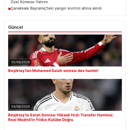
Özel Kümese Yatırım
Çanakkale Bayramiç’teki yangın kontrol altına alındı
■
Güncel
05/08/2026
Beşiktaş’tan Mohamed Salah sonrası dev hamle!
04/08/2026
Beşiktaş’ta Salah Sonrası Yüksek Hızlı Transfer Hamlesi:
Real Madrid’in Yıldızı Kulübe Doğru