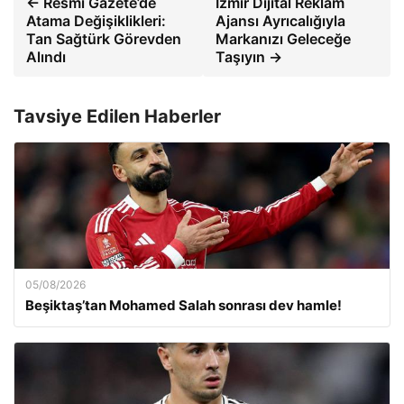
← Resmi Gazete’de
İzmir Dijital Reklam
Atama Değişiklikleri:
Ajansı Ayrıcalığıyla
Tan Sağtürk Görevden
Markanızı Geleceğe
Alındı
Taşıyın →
Tavsiye Edilen Haberler
05/08/2026
Beşiktaş’tan Mohamed Salah sonrası dev hamle!