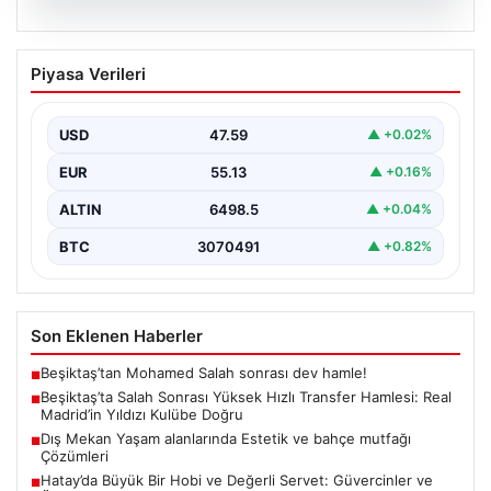
04.08.2026
Beşiktaş’ta Salah Sonrası Yüksek Hızlı
Piyasa Verileri
Transfer Hamlesi: Real Madrid’in Yıldızı
Kulübe Doğru
USD
47.59
▲ +0.02%
Yeni sezon öncesinde güçlü bir kadro kurma
çalışmalarını sürdüren Beşiktaş, Muhammed Salah’ın
EUR
55.13
▲ +0.16%
transferinden olumsuz…
ALTIN
6498.5
▲ +0.04%
BTC
3070491
▲ +0.82%
Son Eklenen Haberler
Beşiktaş’tan Mohamed Salah sonrası dev hamle!
■
Beşiktaş’ta Salah Sonrası Yüksek Hızlı Transfer Hamlesi: Real
■
Madrid’in Yıldızı Kulübe Doğru
Dış Mekan Yaşam alanlarında Estetik ve bahçe mutfağı
■
Çözümleri
Hatay’da Büyük Bir Hobi ve Değerli Servet: Güvercinler ve
■