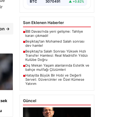
 de
BTC
3070491
▲ +0.82%
ir
Son Eklenen Haberler
ton →
İBB Davası’nda yeni gelişme: Tahliye
■
kararı çıkmadı!
Beşiktaş’tan Mohamed Salah sonrası
■
dev hamle!
Beşiktaş’ta Salah Sonrası Yüksek Hızlı
■
Transfer Hamlesi: Real Madrid’in Yıldızı
Kulübe Doğru
Dış Mekan Yaşam alanlarında Estetik ve
■
bahçe mutfağı Çözümleri
Hatay’da Büyük Bir Hobi ve Değerli
■
Servet: Güvercinler ve Özel Kümese
Yatırım
ksek
Güncel
u