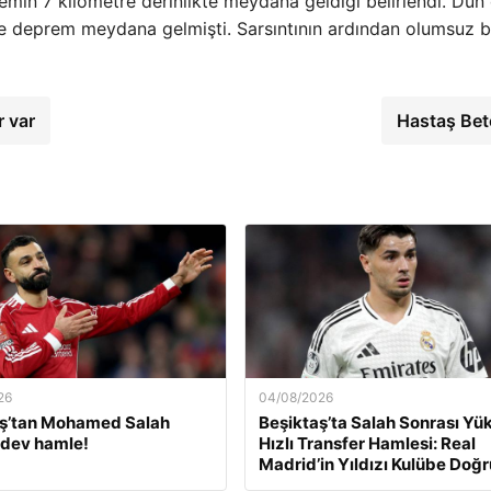
emin 7 kilometre derinlikte meydana geldiği belirlendi. Dün
e deprem meydana gelmişti. Sarsıntının ardından olumsuz b
 var
Hastaş Be
26
04/08/2026
aş’tan Mohamed Salah
Beşiktaş’ta Salah Sonrası Yü
 dev hamle!
Hızlı Transfer Hamlesi: Real
Madrid’in Yıldızı Kulübe Doğr