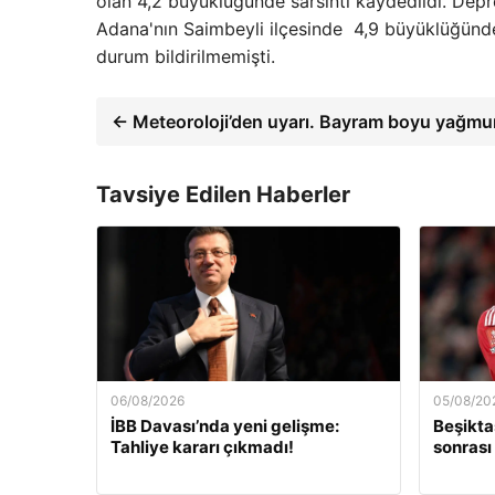
olan 4,2 büyüklüğünde sarsıntı kaydedildi. Depr
Adana'nın Saimbeyli ilçesinde 4,9 büyüklüğünd
durum bildirilmemişti.
← Meteoroloji’den uyarı. Bayram boyu yağmur
Tavsiye Edilen Haberler
06/08/2026
05/08/20
İBB Davası’nda yeni gelişme:
Beşikt
Tahliye kararı çıkmadı!
sonrası