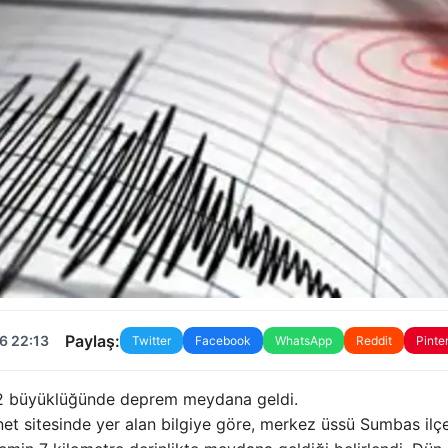
Paylaş:
6 22:13
Twitter
Facebook
WhatsApp
Reddit
Pinte
4,2 büyüklüğünde deprem meydana geldi.
net sitesinde yer alan bilgiye göre, merkez üssü Sumbas ilçe