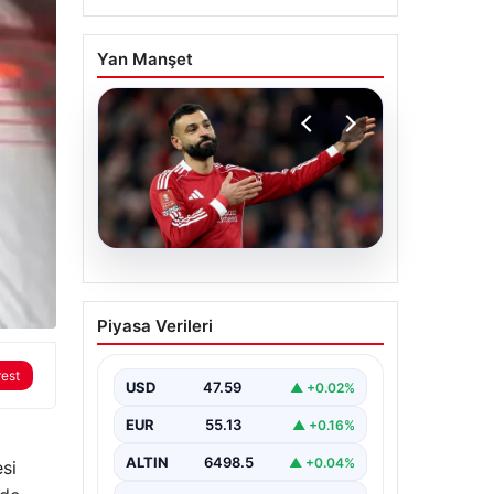
Yan Manşet
05.08.2026
Beşiktaş’tan Mohamed
Piyasa Verileri
Salah sonrası dev
hamle!
rest
USD
47.59
▲ +0.02%
EUR
55.13
▲ +0.16%
ALTIN
6498.5
▲ +0.04%
si