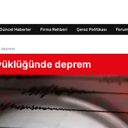
Güncel Haberler
Firma Rehberi
Çerez Politikası
Foru
e deprem
yüklüğünde deprem