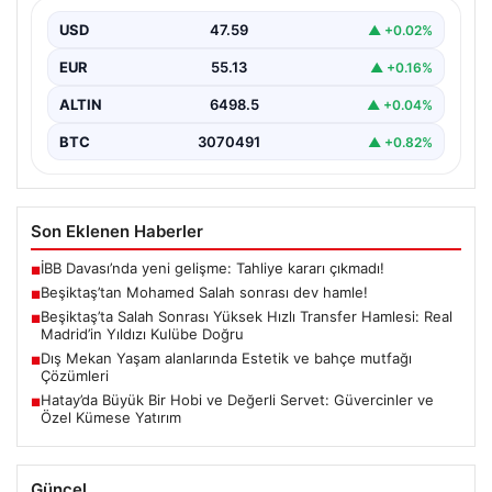
USD
47.59
▲ +0.02%
EUR
55.13
▲ +0.16%
ALTIN
6498.5
▲ +0.04%
BTC
3070491
▲ +0.82%
Son Eklenen Haberler
İBB Davası’nda yeni gelişme: Tahliye kararı çıkmadı!
■
Beşiktaş’tan Mohamed Salah sonrası dev hamle!
■
Beşiktaş’ta Salah Sonrası Yüksek Hızlı Transfer Hamlesi: Real
■
Madrid’in Yıldızı Kulübe Doğru
Dış Mekan Yaşam alanlarında Estetik ve bahçe mutfağı
■
Çözümleri
Hatay’da Büyük Bir Hobi ve Değerli Servet: Güvercinler ve
■
Özel Kümese Yatırım
Güncel