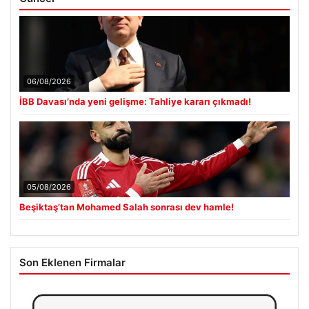
06/08/2026
İBB Davası’nda yeni gelişme: Tahliye kararı çıkmadı!
05/08/2026
Beşiktaş’tan Mohamed Salah sonrası dev hamle!
Son Eklenen Firmalar