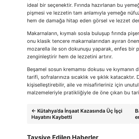
ideal bir seçenektir. Fırında hazırlanan bu yeme
pişmesi ve lezzetin tam anlamıyla yemeğe nüfuz 
hem de damağa hitap eden görsel ve lezzet den
Makarnaların, kıymalı sosla buluşup fırında pişe
onu klasik tencere makarnalarından ayıran önemli
mozarella ile son dokunuşu yaparak, enfes bir pe
zenginleştirir hem de lezzetini artırır.
Beşamel sosun kremamsı dokusu ve kıymanın doyu
tarifi, sofralarınıza sıcaklık ve şıklık katacaktır
kişiselleştirebilir, aile ve misafirleriniz için unu
malzemeleriyle pratikliğiyle de öne çıkan bu tar
← Kütahya’da İnşaat Kazasında Üç İşçi
B
Hayatını Kaybetti
e
Tavsiye Edilen Haberler