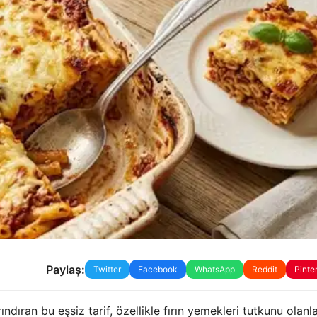
Paylaş:
Twitter
Facebook
WhatsApp
Reddit
Pinte
ıran bu eşsiz tarif, özellikle fırın yemekleri tutkunu olanla