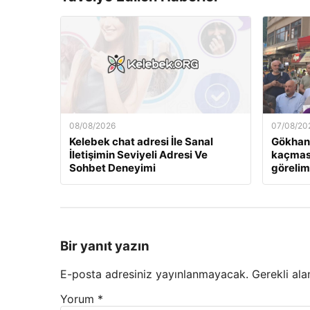
08/08/2026
07/08/20
Kelebek chat adresi İle Sanal
Gökhan
İletişimin Seviyeli Adresi Ve
kaçması
Sohbet Deneyimi
görelim 
Bir yanıt yazın
E-posta adresiniz yayınlanmayacak.
Gerekli ala
Yorum
*