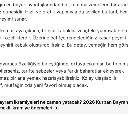
ğin en büyük avantajlarından biri, tüm malzemelerin bir ara
etmesidir. Hızlı ve pratik yapımıyla da sevilen bu tarif, h
eyimi sunar.
rken ortaya çıkan çıtır çıtır kabuklar ve içteki yumuşak dok
 özelliklerdir. Üzerine hafifçe rendelediğiniz kaşar peyniri
ynirli kabuk oluşturabilirsiniz. Bu detay, yemeğin hem görs
rucu özelliğiyle birleştiğinde, ortaya çıkarılan bu fırın m
. Dilerseniz, tarifte sebzeler veya farklı baharatlar ekleyerek
tulmaz bir ana yemek hazırlayabilirsiniz. Kolay ulaşılabilir
if, mutfağınızda yeni favori olmuş olacak.
ayram ikramiyeleri ne zaman yatacak? 2026 Kurban Bayra
mekli ikramiye ödemeleri →