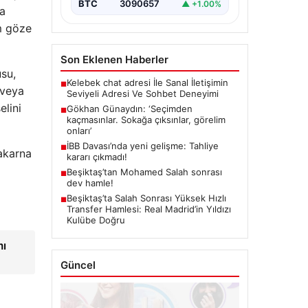
BTC
3090657
▲ +1.00%
da
em göze
Son Eklenen Haberler
usu,
Kelebek chat adresi İle Sanal İletişimin
■
 veya
Seviyeli Adresi Ve Sohbet Deneyimi
elini
Gökhan Günaydın: ‘Seçimden
■
kaçmasınlar. Sokağa çıksınlar, görelim
onları’
İBB Davası’nda yeni gelişme: Tahliye
■
akarna
kararı çıkmadı!
Beşiktaş’tan Mohamed Salah sonrası
■
dev hamle!
Beşiktaş’ta Salah Sonrası Yüksek Hızlı
■
Transfer Hamlesi: Real Madrid’in Yıldızı
Kulübe Doğru
mı
Güncel