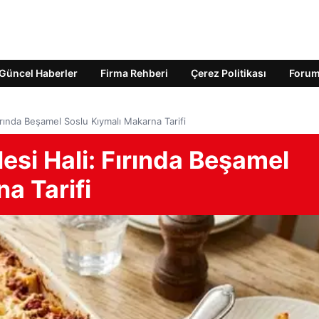
Güncel Haberler
Firma Rehberi
Çerez Politikası
Foru
rında Beşamel Soslu Kıymalı Makarna Tarifi
si Hali: Fırında Beşamel
a Tarifi