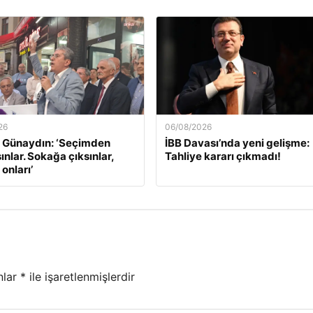
26
06/08/2026
 Günaydın: ‘Seçimden
İBB Davası’nda yeni gelişme:
nlar. Sokağa çıksınlar,
Tahliye kararı çıkmadı!
onları’
nlar
*
ile işaretlenmişlerdir