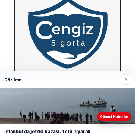
×
Göz Atın
Hastaş Beton
26/05/2026
Web sitemizi nasıl kullandığınızı daha iyi anlayabilmek,
Güncel Haberler
deneyiminizi kişiselleştirmek ve geliştirmek amacıyla çerezler
kullanıyoruz.
Çerez Politikamız
İstanbul’da jetski kazası. 1 ölü, 1 yaralı