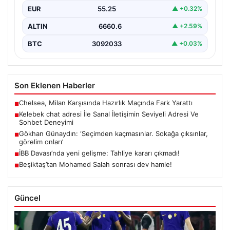
EUR
55.25
▲ +0.32%
ALTIN
6660.6
▲ +2.59%
BTC
3092033
▲ +0.03%
Son Eklenen Haberler
Chelsea, Milan Karşısında Hazırlık Maçında Fark Yarattı
■
Kelebek chat adresi İle Sanal İletişimin Seviyeli Adresi Ve
■
Sohbet Deneyimi
Gökhan Günaydın: ‘Seçimden kaçmasınlar. Sokağa çıksınlar,
■
görelim onları’
İBB Davası’nda yeni gelişme: Tahliye kararı çıkmadı!
■
Beşiktaş’tan Mohamed Salah sonrası dev hamle!
■
Güncel