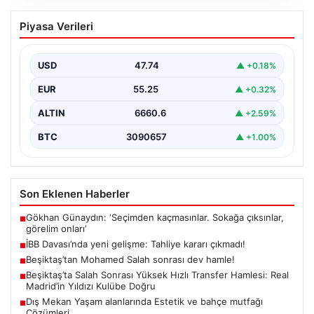
İBB Davası’nda yeni gelişme: Tahliye
Piyasa Verileri
kararı çıkmadı!
USD
47.74
▲ +0.18%
EUR
55.25
▲ +0.32%
ALTIN
6660.6
▲ +2.59%
BTC
3090657
▲ +1.00%
Son Eklenen Haberler
Gökhan Günaydın: ‘Seçimden kaçmasınlar. Sokağa çıksınlar,
■
görelim onları’
İBB Davası’nda yeni gelişme: Tahliye kararı çıkmadı!
■
Beşiktaş’tan Mohamed Salah sonrası dev hamle!
■
Beşiktaş’ta Salah Sonrası Yüksek Hızlı Transfer Hamlesi: Real
■
Madrid’in Yıldızı Kulübe Doğru
Dış Mekan Yaşam alanlarında Estetik ve bahçe mutfağı
■
Çözümleri