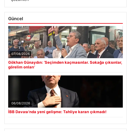
Güncel
07/08/2026
Gökhan Günaydın: ‘Seçimden kaçmasınlar. Sokağa çıksınlar,
görelim onları’
06/08/2026
İBB Davası’nda yeni gelişme: Tahliye kararı çıkmadı!