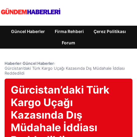
Güncel Haberler
Firma Rehberi
Çerez Politikası
Forum
Haberler
›
Güncel Haberler
›
Gürcistan’daki Türk Kargo Uçağı Kazasında Dış Müdahale İddiası
Reddedildi
Gürcistan’daki Türk
Kargo Uçağı
Kazasında Dış
Müdahale İddiası