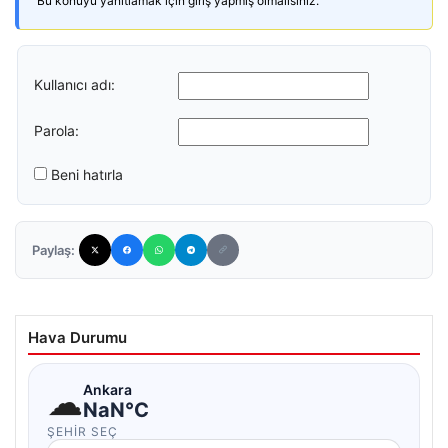
Bu konuyu yanıtlamak için giriş yapmış olmalısınız.
Kullanıcı adı:
Parola:
Beni hatırla
Paylaş:
Hava Durumu
☁
Ankara
NaN°C
ŞEHIR SEÇ