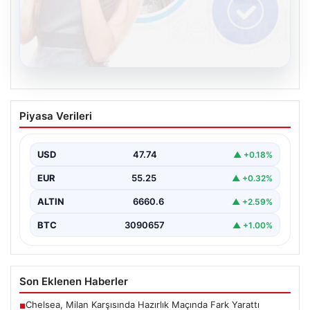
08.08.2026
Kelebek chat adresi İle Sanal İletişimin
Piyasa Verileri
Seviyeli Adresi Ve Sohbet Deneyimi
Sanal dünyasında bireylerin seviyeli bir biçimde irtibat
kurması kritik bir değer barındırmaktadır. Güncel
USD
47.74
▲ +0.18%
olarak…
EUR
55.25
▲ +0.32%
ALTIN
6660.6
▲ +2.59%
BTC
3090657
▲ +1.00%
Son Eklenen Haberler
Chelsea, Milan Karşısında Hazırlık Maçında Fark Yarattı
■