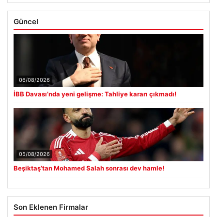
Güncel
06/08/2026
İBB Davası’nda yeni gelişme: Tahliye kararı çıkmadı!
05/08/2026
Beşiktaş’tan Mohamed Salah sonrası dev hamle!
Son Eklenen Firmalar