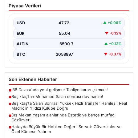
Beşiktaş’tan Mohamed Salah sonrası
Piyasa Verileri
dev hamle!
USD
47.72
▲ +0.06%
EUR
55.04
▼ -0.12%
ALTIN
6500.7
▲ +0.12%
BTC
3058897
▼ -0.37%
Son Eklenen Haberler
İBB Davası’nda yeni gelişme: Tahliye kararı çıkmadı!
■
Beşiktaş’tan Mohamed Salah sonrası dev hamle!
■
Beşiktaş’ta Salah Sonrası Yüksek Hızlı Transfer Hamlesi: Real
■
Madrid’in Yıldızı Kulübe Doğru
Dış Mekan Yaşam alanlarında Estetik ve bahçe mutfağı
■
Çözümleri
Hatay’da Büyük Bir Hobi ve Değerli Servet: Güvercinler ve
■
Özel Kümese Yatırım