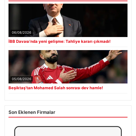
06/08/2026
İBB Davası’nda yeni gelişme: Tahliye kararı çıkmadı!
05/08/2026
Beşiktaş’tan Mohamed Salah sonrası dev hamle!
Son Eklenen Firmalar