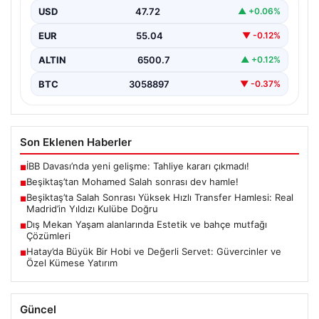
USD
47.72
▲ +0.06%
EUR
55.04
▼ -0.12%
ALTIN
6500.7
▲ +0.12%
BTC
3058897
▼ -0.37%
Son Eklenen Haberler
İBB Davası’nda yeni gelişme: Tahliye kararı çıkmadı!
■
Beşiktaş’tan Mohamed Salah sonrası dev hamle!
■
Beşiktaş’ta Salah Sonrası Yüksek Hızlı Transfer Hamlesi: Real
■
Madrid’in Yıldızı Kulübe Doğru
Dış Mekan Yaşam alanlarında Estetik ve bahçe mutfağı
■
Çözümleri
Hatay’da Büyük Bir Hobi ve Değerli Servet: Güvercinler ve
■
Özel Kümese Yatırım
Güncel