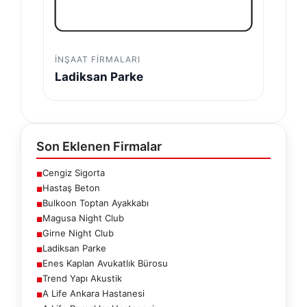
İNŞAAT FIRMALARI
Ladiksan Parke
Son Eklenen Firmalar
Cengiz Sigorta
■
Hastaş Beton
■
Bulkoon Toptan Ayakkabı
■
Magusa Night Club
■
Girne Night Club
■
Ladiksan Parke
■
Enes Kaplan Avukatlık Bürosu
■
Trend Yapı Akustik
■
A Life Ankara Hastanesi
■