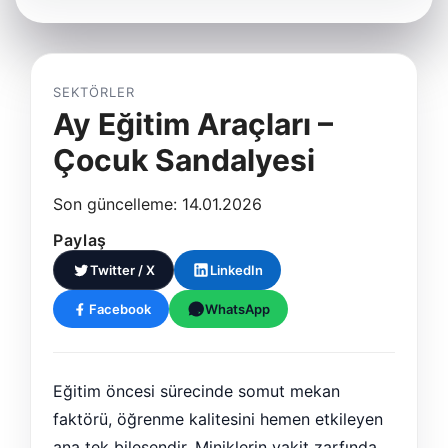
SEKTÖRLER
Ay Eğitim Araçları –
Çocuk Sandalyesi
Son güncelleme: 14.01.2026
Paylaş
Twitter / X
LinkedIn
Facebook
WhatsApp
Eğitim öncesi sürecinde somut mekan
faktörü, öğrenme kalitesini hemen etkileyen
ana tek bileşendir. Miniklerin vakit zarfında