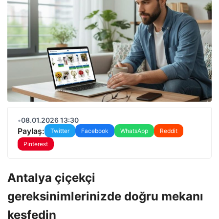
•
08.01.2026 13:30
Paylaş:
Twitter
Facebook
WhatsApp
Reddit
Pinterest
Antalya çiçekçi
gereksinimlerinizde doğru mekanı
keşfedin