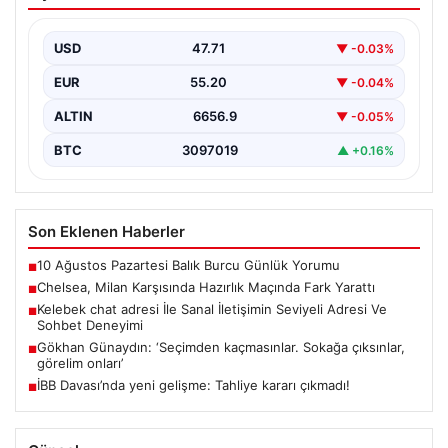
Maçında Fark Yarattı
İngiliz futbolunun güçlü ekiplerinden Chelsea, hazırlık
maçında İtalya’nın köklü takımlarından Milan’ı 3-0
USD
47.71
▼ -0.03%
mağlup ederek…
EUR
55.20
▼ -0.04%
ALTIN
6656.9
▼ -0.05%
BTC
3097019
▲ +0.16%
Son Eklenen Haberler
10 Ağustos Pazartesi Balık Burcu Günlük Yorumu
■
Chelsea, Milan Karşısında Hazırlık Maçında Fark Yarattı
■
Kelebek chat adresi İle Sanal İletişimin Seviyeli Adresi Ve
■
Sohbet Deneyimi
Gökhan Günaydın: ‘Seçimden kaçmasınlar. Sokağa çıksınlar,
■
görelim onları’
İBB Davası’nda yeni gelişme: Tahliye kararı çıkmadı!
■