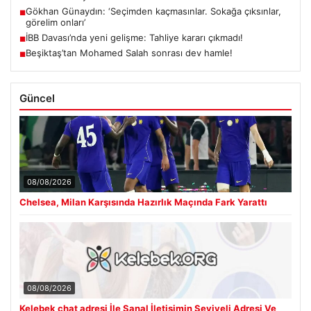
Gökhan Günaydın: ‘Seçimden kaçmasınlar. Sokağa çıksınlar,
■
görelim onları’
İBB Davası’nda yeni gelişme: Tahliye kararı çıkmadı!
■
Beşiktaş’tan Mohamed Salah sonrası dev hamle!
■
Güncel
08/08/2026
Chelsea, Milan Karşısında Hazırlık Maçında Fark Yarattı
08/08/2026
Kelebek chat adresi İle Sanal İletişimin Seviyeli Adresi Ve