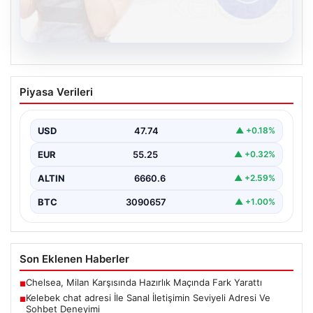
08.08.2026
Kelebek chat adresi İle Sanal İletişimin
Piyasa Verileri
Seviyeli Adresi Ve Sohbet Deneyimi
Sanal dünyasında bireylerin seviyeli bir biçimde irtibat
kurması kritik bir değer barındırmaktadır. Güncel
USD
47.74
▲ +0.18%
olarak…
EUR
55.25
▲ +0.32%
ALTIN
6660.6
▲ +2.59%
BTC
3090657
▲ +1.00%
Son Eklenen Haberler
Chelsea, Milan Karşısında Hazırlık Maçında Fark Yarattı
■
Kelebek chat adresi İle Sanal İletişimin Seviyeli Adresi Ve
■
Sohbet Deneyimi